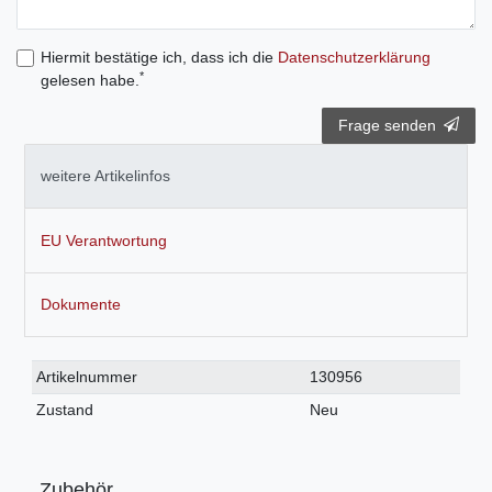
Hiermit bestätige ich, dass ich die
Daten­schutz­erklärung
*
gelesen habe.
Frage senden
weitere Artikelinfos
EU Verantwortung
Dokumente
Technisches
Wert
Artikelnummer
130956
Merkmal
Zustand
Neu
Zubehör