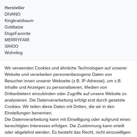
Hersteller
DIVANO
Kingkratzbaum
Goldtatze
DogsFavorite
MERRYFAIR
SIHOO
Wohnling
weitere Shops
Wir verwenden Cookies und ähnliche Technologien auf unserer
Website und verarbeiten personenbezogene Daten von
traumlampen
- Lampen und Kronleuchter
Besucher:innen unserer Webseite (z.B. IP-Adresse), um z.B.
kinderwagencenter
- Exklusive und günstige Kinderwagen
Inhalte und Anzeigen zu personalisieren, Medien von
gastrogeraete24
- alles für Gastronomie und Imbiss
Drittanbietern einzubinden oder Zugriffe auf unsere Website zu
soziale Medien
analysieren. Die Datenverarbeitung erfolgt erst durch gesetzte
Cookies. Wir teilen diese Daten mit Dritten, die wir in den
Facebook
Einstellungen benennen.
sicher einkaufen
Die Datenverarbeitung kann mit Einwilligung oder aufgrund eines
berechtigten Interesses erfolgen. Die Zustimmung kann erteilt
oder abgelehnt werden. Es besteht das Recht, nicht einzuwilligen