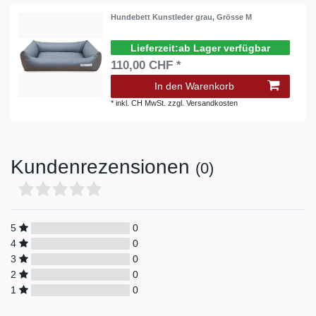
Hundebett Kunstleder grau, Grösse M
ab Lager verfügbar
110,00 CHF *
In den Warenkorb
*
inkl. CH MwSt.
zzgl.
Versandkosten
Kundenrezensionen
(0)
5
0
4
0
3
0
2
0
1
0