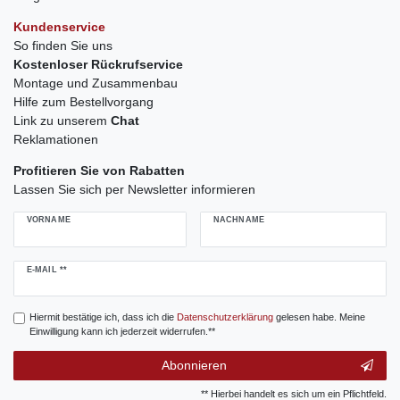
Kundenservice
So finden Sie uns
Kostenloser Rückrufservice
Montage und Zusammenbau
Hilfe zum Bestellvorgang
Link zu unserem
Chat
Reklamationen
Profitieren Sie von Rabatten
Lassen Sie sich per Newsletter informieren
VORNAME
NACHNAME
Newsletter
E-MAIL **
Honig
Hiermit bestätige ich, dass ich die
Daten­schutz­erklärung
gelesen habe. Meine
Einwilligung kann ich jederzeit widerrufen.**
Abonnieren
** Hierbei handelt es sich um ein Pflichtfeld.