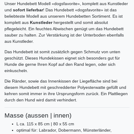
Unser Hundebett Modell «dogsfavorite», komplett aus Kunstleder
und
sofort lieferbar
! Das Hundebett «dogsfavorite» ist das
beliebteste Modell aus unserem Hundebetten Sortiment. Es ist
komplett aus
Kunstleder
hergestellt und somit absolut
pflegeleicht. Ein feuchtes Abwischen genügt um das Hundebett
sauber zu halten. Zur Verstärkung ist der Unterboden ebenfalls
aus Kunstleder.
Das Hundebett ist somit zusätzlich gegen Schmutz von unten
geschützt. Dieses Hundekissen eignet sich besonders gut für
Hunde die gerne Ihren Kopf auf den Rand legen, oder sich
einkuscheln.
Die Ränder, sowie das Innenkissen der Liegefläche sind bei
diesem Hundebett mit geschredderter Polyesterwatte gefüllt und
kehren somit immer in ihre Ursprungsform zurück. Ein Plattliegen
durch den Hund wird damit verhindert.
Masse (aussen | innen)
L ca. 115 x 85 cm | 80 x 55 cm
optimal für: Labrador, Dobermann, Münsterländer,