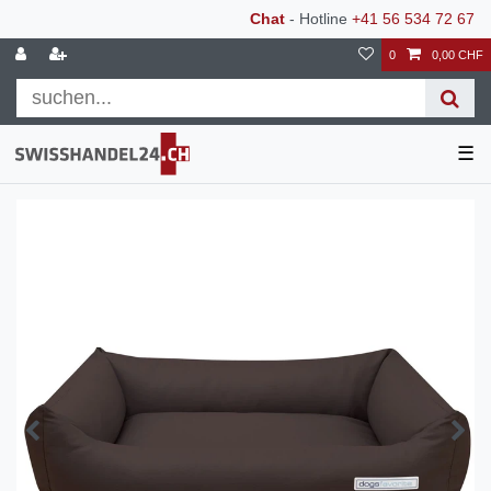
Chat
- Hotline
+41 56 534 72 67
0
0,00 CHF
☰