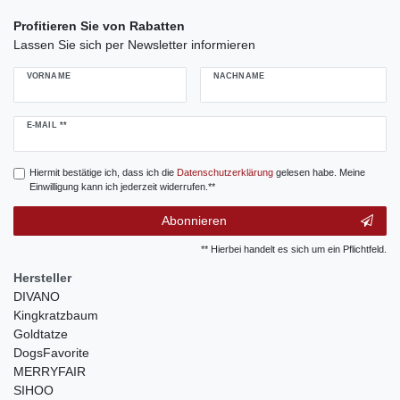
Profitieren Sie von Rabatten
Lassen Sie sich per Newsletter informieren
VORNAME
NACHNAME
Newsletter
E-MAIL **
Honig
Hiermit bestätige ich, dass ich die
Daten­schutz­erklärung
gelesen habe. Meine
Einwilligung kann ich jederzeit widerrufen.**
Abonnieren
** Hierbei handelt es sich um ein Pflichtfeld.
Hersteller
DIVANO
Kingkratzbaum
Goldtatze
DogsFavorite
MERRYFAIR
SIHOO