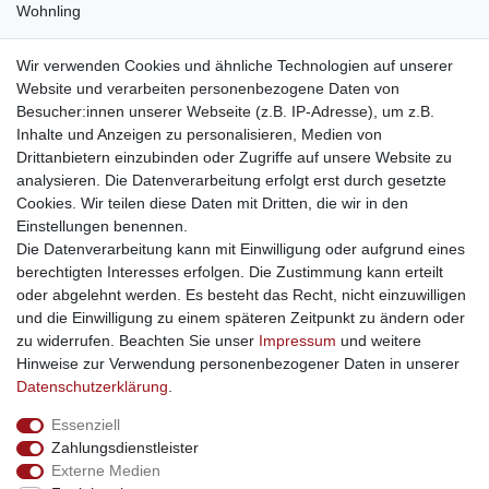
Wohnling
weitere Shops
Wir verwenden Cookies und ähnliche Technologien auf unserer
Website und verarbeiten personenbezogene Daten von
traumlampen
- Lampen und Kronleuchter
Besucher:innen unserer Webseite (z.B. IP-Adresse), um z.B.
kinderwagencenter
- Exklusive und günstige Kinderwagen
Inhalte und Anzeigen zu personalisieren, Medien von
gastrogeraete24
- alles für Gastronomie und Imbiss
Drittanbietern einzubinden oder Zugriffe auf unsere Website zu
soziale Medien
analysieren. Die Datenverarbeitung erfolgt erst durch gesetzte
Cookies. Wir teilen diese Daten mit Dritten, die wir in den
Facebook
Einstellungen benennen.
sicher einkaufen
Die Datenverarbeitung kann mit Einwilligung oder aufgrund eines
berechtigten Interesses erfolgen. Die Zustimmung kann erteilt
oder abgelehnt werden. Es besteht das Recht, nicht einzuwilligen
und die Einwilligung zu einem späteren Zeitpunkt zu ändern oder
zu widerrufen. Beachten Sie unser
Impressum
und weitere
Sichere Bestellung und Zahlung via SSL Verschlüsselung
Hinweise zur Verwendung personenbezogener Daten in unserer
Daten­schutz­erklärung
.
Essenziell
Widerrufs­recht
Widerrufs­formular
Impressum
Zahlungsdienstleister
Externe Medien