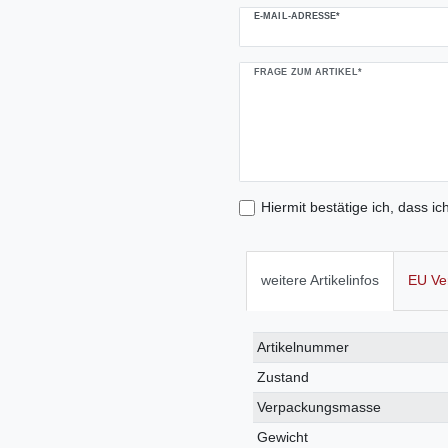
E-MAIL-ADRESSE*
FRAGE ZUM ARTIKEL*
Hiermit bestätige ich, dass ic
weitere Artikelinfos
EU Ve
Technisches
Wert
Artikelnummer
Merkmal
Zustand
Verpackungsmasse
Gewicht