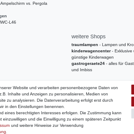
 Ampelschirm vs. Pergola
ngen
 HWC-L46
weitere Shops
traumlampen
- Lampen und Kro
kinderwagencenter
- Exklusive
günstige Kinderwagen
gastrogeraete24
- alles für Gas
und Imbiss
unserer Website und verarbeiten personenbezogene Daten von
.B. Inhalte und Anzeigen zu personalisieren, Medien von
ite zu analysieren. Die Datenverarbeitung erfolgt erst durch
 wir in den Einstellungen benennen.
nd eines berechtigten Interesses erfolgen. Die Zustimmung kann
t einzuwilligen und die Einwilligung zu einem späteren Zeitpunkt
Widerrufs­formular
Impressum
Daten­schutz­erklärung
A
essum
und weitere Hinweise zur Verwendung
rung
.