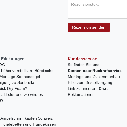
Rezensionstext
Rezension senden
 Erklärungen
Kundenservice
LOG
So finden Sie uns
h höhenverstellbare Bürotische
Kostenloser Rückrufservice
r Montage Sonnensegel
Montage und Zusammenbau
nigung zu Sunbrella
Hilfe zum Bestellvorgang
quick Dry Foam?
Link zu unserem
Chat
paltleder und wo wird es
Reklamationen
t?
r
 Ampelschirm kaufen Schweiz
 Hundebetten und Hundekissen