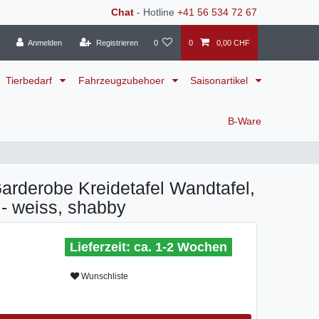
Chat
- Hotline
+41 56 534 72 67
Anmelden
Registrieren
0
0
0,00 CHF
Tierbedarf
Fahrzeugzubehoer
Saisonartikel
B-Ware
rderobe Kreidetafel Wandtafel,
- weiss, shabby
ca. 1-2 Wochen
Wunschliste