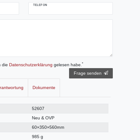
TELEFON
*
h die
Daten­schutz­erklärung
gelesen habe.
Frage senden
rantwortung
Dokumente
52607
Neu & OVP
60×350×560mm
985 g