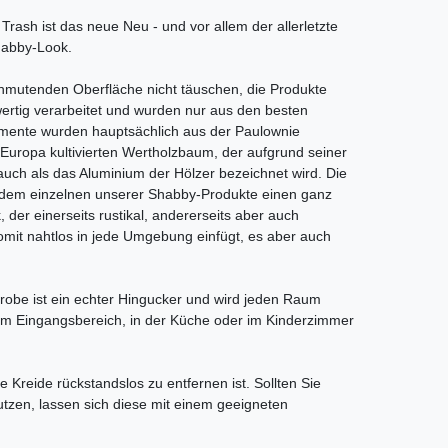
Trash ist das neue Neu - und vor allem der allerletzte
Shabby-Look.
 anmutenden Oberfläche nicht täuschen, die Produkte
hwertig verarbeitet und wurden nur aus den besten
lemente wurden hauptsächlich aus der Paulownie
 Europa kultivierten Wertholzbaum, der aufgrund seiner
 auch als das Aluminium der Hölzer bezeichnet wird. Die
jedem einzelnen unserer Shabby-Produkte einen ganz
 der einerseits rustikal, andererseits aber auch
 somit nahtlos in jede Umgebung einfügt, es aber auch
erobe ist ein echter Hingucker und wird jeden Raum
 im Eingangsbereich, in der Küche oder im Kinderzimmer
e Kreide rückstandslos zu entfernen ist. Sollten Sie
nutzen, lassen sich diese mit einem geeigneten