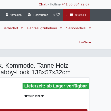
Chat
- Hotline
+41 56 534 72 67
Anmelden
Registrieren
0
0
0,00 CHF
Tierbedarf
Fahrzeugzubehoer
Saisonartikel
B-Ware
k, Kommode, Tanne Holz
habby-Look 138x57x32cm
ab Lager verfügbar
Wunschliste