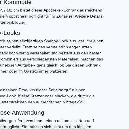
er Kommode
7x32 cm bietet dieser Apotheker-Schrank ausreichend
 ein optisches Highlight für Ihr Zuhause. Weitere Details
gten Abbildung.
y-Looks
rch seinen einzigartigen Shabby-Look aus, der ihm einen
r verleiht. Trotz seines vermeintlich abgenutzten
itativ hochwertig verarbeitet und besteht aus den besten
 kombiniert aus verschiedensten Materialien, machen das
ühelosen Aufgabe - ganz gleich, ob Sie diesen Schrank
mer oder im Gästezimmer platzieren.
einzelnen Produkts dieser Serie sorgt für einen
Used-Look. Kleine Kratzer oder Macken, die durch die
unterstreichen den authentischen Vintage-Stil.
elose Anwendung
tiert geliefert, was Ihnen einen unkomplizierten und
 ermöglicht. Sie müssen sich nicht um den lästigen