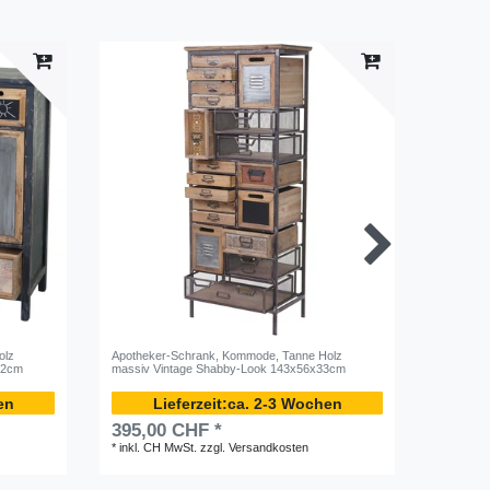
olz
Apotheker-Schrank, Kommode, Tanne Holz
Apotheke
32cm
massiv Vintage Shabby-Look 143x56x33cm
massiv V
en
ca. 2-3 Wochen
395,00 CHF *
603,0
*
inkl. CH MwSt.
zzgl.
Versandkosten
*
inkl. C