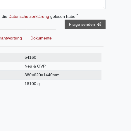
*
h die
Daten­schutz­erklärung
gelesen habe.
Frage senden
rantwortung
Dokumente
54160
Neu & OVP
380×620×1440mm
18100 g