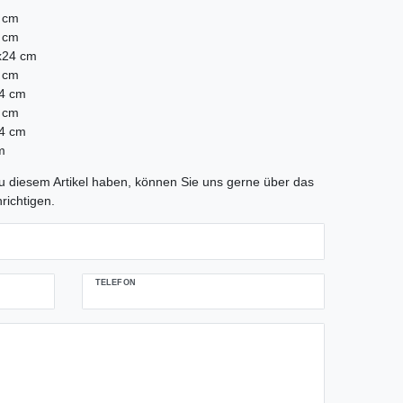
4 cm
4 cm
x24 cm
4 cm
24 cm
4 cm
24 cm
m
tLabel
 diesem Artikel haben, können Sie uns gerne über das
richtigen.
TELEFON