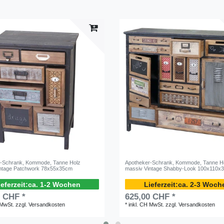
r-Schrank, Kommode, Tanne Holz
Apotheker-Schrank, Kommode, Tanne H
intage Patchwork 78x55x35cm
massiv Vintage Shabby-Look 100x110x
ca. 1-2 Wochen
ca. 2-3 Woch
0 CHF *
625,00 CHF *
 MwSt.
zzgl.
Versandkosten
*
inkl. CH MwSt.
zzgl.
Versandkosten