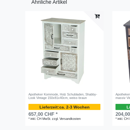
Ähnliche Artikel
Apotheker Kommode, Holz Schubladen, Shabby-
Apotheke
Look Vintage 150x81x40cm, weiss-braun
massiv V
ca. 2-3 Wochen
657,00 CHF *
204,0
*
inkl. CH MwSt.
zzgl.
Versandkosten
*
inkl. CH