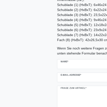
Schublade (1) (HxBxT): 6x46x2
Schublade (2) (HxBxT): 6x22x2
Schublade (3) (HxBxT): 23,5x22
Schublade (4) (HxBxT): 9x46x2
Schublade (5) (HxBxT): 12x18x
Schublade (6) (HxBxT): 23x9x2
Schublade (7) (HxBxT): 14x22x
Fach (8) (HxBxT): 42x26,5x30 c
Ceres::Template.mailFormHoneypo
Wenn Sie noch weitere Fragen zu
unten stehende Formular benach
NAME*
E-MAIL-ADRESSE*
FRAGE ZUM ARTIKEL*