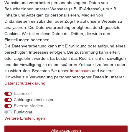
Website und verarbeiten personenbezogene Daten von
traumlampen
- Lampen und Kronleuchter
Besucher:innen unserer Webseite (z.B. IP-Adresse), um z.B.
kinderwagencenter
- Exklusive und günstige Kinderwagen
Inhalte und Anzeigen zu personalisieren, Medien von
gastrogeraete24
- alles für Gastronomie und Imbiss
Drittanbietern einzubinden oder Zugriffe auf unsere Website zu
soziale Medien
analysieren. Die Datenverarbeitung erfolgt erst durch gesetzte
Cookies. Wir teilen diese Daten mit Dritten, die wir in den
Facebook
Einstellungen benennen.
sicher einkaufen
Die Datenverarbeitung kann mit Einwilligung oder aufgrund eines
berechtigten Interesses erfolgen. Die Zustimmung kann erteilt
oder abgelehnt werden. Es besteht das Recht, nicht einzuwilligen
und die Einwilligung zu einem späteren Zeitpunkt zu ändern oder
zu widerrufen. Beachten Sie unser
Impressum
und weitere
Sichere Bestellung und Zahlung via SSL Verschlüsselung
Hinweise zur Verwendung personenbezogener Daten in unserer
Daten­schutz­erklärung
.
Essenziell
Widerrufs­recht
Widerrufs­formular
Impressum
Zahlungsdienstleister
Externe Medien
Funktional
Daten­schutz­erklärung
AGB
Kontakt
Weitere Einstellungen
Alle akzeptieren