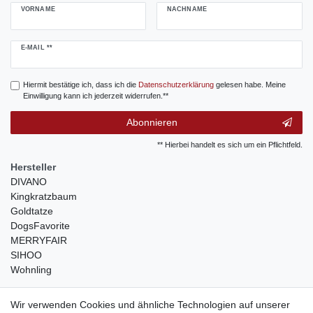
VORNAME
NACHNAME
Newsletter
E-MAIL **
Honig
Hiermit bestätige ich, dass ich die
Daten­schutz­erklärung
gelesen habe. Meine
Einwilligung kann ich jederzeit widerrufen.**
Abonnieren
** Hierbei handelt es sich um ein Pflichtfeld.
Hersteller
DIVANO
Kingkratzbaum
Goldtatze
DogsFavorite
MERRYFAIR
SIHOO
Wohnling
weitere Shops
Wir verwenden Cookies und ähnliche Technologien auf unserer