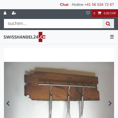
Chat
- Hotline
+41 56 534 72 67
0
0,00 CHF
☰