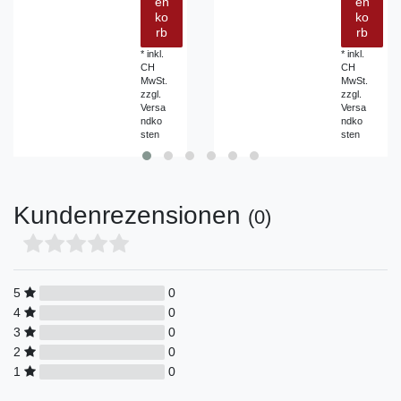
en
en
ko
ko
rb
rb
*
inkl.
*
inkl.
CH
CH
MwSt.
MwSt.
zzgl.
zzgl.
Versa
Versa
ndko
ndko
sten
sten
Kundenrezensionen
(0)
5
0
4
0
3
0
2
0
1
0