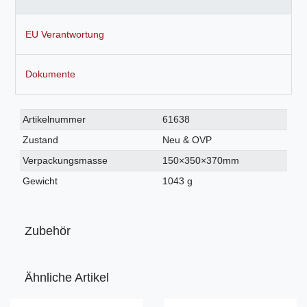
EU Verantwortung
Dokumente
Technisches
Wert
Artikelnummer
61638
Merkmal
Zustand
Neu & OVP
Verpackungsmasse
150×350×370mm
Gewicht
1043 g
Zubehör
Ähnliche Artikel