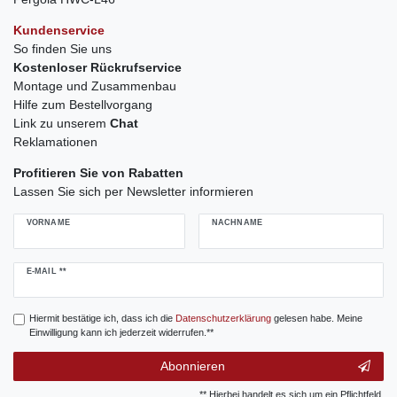
Kundenservice
So finden Sie uns
Kostenloser Rückrufservice
Montage und Zusammenbau
Hilfe zum Bestellvorgang
Link zu unserem
Chat
Reklamationen
Profitieren Sie von Rabatten
Lassen Sie sich per Newsletter informieren
VORNAME
NACHNAME
Newsletter
E-MAIL **
Honig
Hiermit bestätige ich, dass ich die
Daten­schutz­erklärung
gelesen habe. Meine
Einwilligung kann ich jederzeit widerrufen.**
Abonnieren
** Hierbei handelt es sich um ein Pflichtfeld.