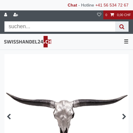
Chat
- Hotline
+41 56 534 72 67
0
0,00 CHF
☰