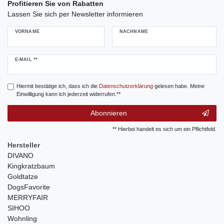
Profitieren Sie von Rabatten
Lassen Sie sich per Newsletter informieren
VORNAME
NACHNAME
Newsletter
E-MAIL **
Honig
Hiermit bestätige ich, dass ich die
Daten­schutz­erklärung
gelesen habe. Meine
Einwilligung kann ich jederzeit widerrufen.**
Abonnieren
** Hierbei handelt es sich um ein Pflichtfeld.
Hersteller
DIVANO
Kingkratzbaum
Goldtatze
DogsFavorite
MERRYFAIR
SIHOO
Wohnling