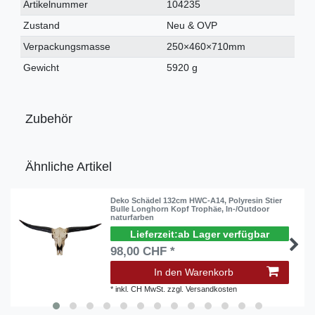
Technisches
Wert
Artikelnummer
104235
Merkmal
Zustand
Neu & OVP
Verpackungsmasse
250×460×710mm
Gewicht
5920 g
Zubehör
Ähnliche Artikel
Deko Schädel 132cm HWC-A14, Polyresin Stier
Bulle Longhorn Kopf Trophäe, In-/Outdoor
naturfarben
ab Lager verfügbar
98,00 CHF *
In den Warenkorb
*
inkl. CH MwSt.
zzgl.
Versandkosten