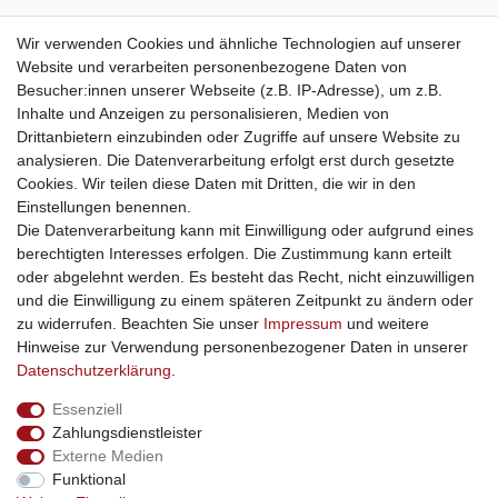
weitere Shops
Wir verwenden Cookies und ähnliche Technologien auf unserer
Website und verarbeiten personenbezogene Daten von
traumlampen
- Lampen und Kronleuchter
Besucher:innen unserer Webseite (z.B. IP-Adresse), um z.B.
kinderwagencenter
- Exklusive und günstige Kinderwagen
Inhalte und Anzeigen zu personalisieren, Medien von
gastrogeraete24
- alles für Gastronomie und Imbiss
Drittanbietern einzubinden oder Zugriffe auf unsere Website zu
soziale Medien
analysieren. Die Datenverarbeitung erfolgt erst durch gesetzte
Cookies. Wir teilen diese Daten mit Dritten, die wir in den
Facebook
Einstellungen benennen.
sicher einkaufen
Die Datenverarbeitung kann mit Einwilligung oder aufgrund eines
berechtigten Interesses erfolgen. Die Zustimmung kann erteilt
oder abgelehnt werden. Es besteht das Recht, nicht einzuwilligen
und die Einwilligung zu einem späteren Zeitpunkt zu ändern oder
zu widerrufen. Beachten Sie unser
Impressum
und weitere
Sichere Bestellung und Zahlung via SSL Verschlüsselung
Hinweise zur Verwendung personenbezogener Daten in unserer
Daten­schutz­erklärung
.
Essenziell
Widerrufs­recht
Widerrufs­formular
Impressum
Zahlungsdienstleister
Externe Medien
Funktional