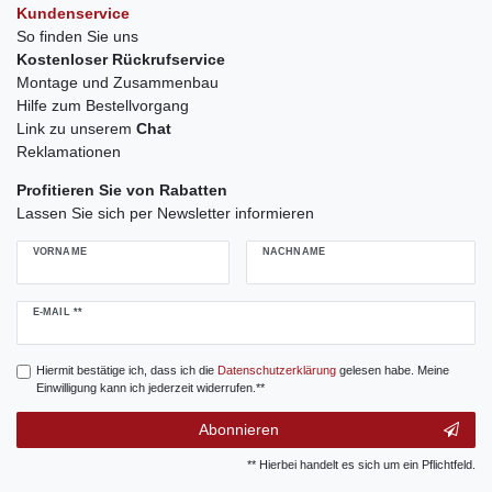
Kundenservice
So finden Sie uns
Kostenloser Rückrufservice
Montage und Zusammenbau
Hilfe zum Bestellvorgang
Link zu unserem
Chat
Reklamationen
Profitieren Sie von Rabatten
Lassen Sie sich per Newsletter informieren
VORNAME
NACHNAME
Newsletter
E-MAIL **
Honig
Hiermit bestätige ich, dass ich die
Daten­schutz­erklärung
gelesen habe. Meine
Einwilligung kann ich jederzeit widerrufen.**
Abonnieren
** Hierbei handelt es sich um ein Pflichtfeld.