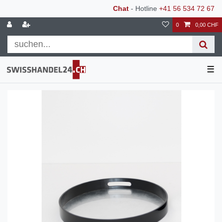
Chat
- Hotline
+41 56 534 72 67
0
0,00 CHF
☰