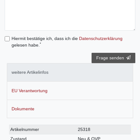
Hiermit bestätige ich, dass ich die
Daten­schutz­erklärung
*
gelesen habe.
Frage senden
weitere Artikelinfos
EU Verantwortung
Dokumente
Technisches
Wert
Artikelnummer
25318
Merkmal
Zustand
Neu & OVP