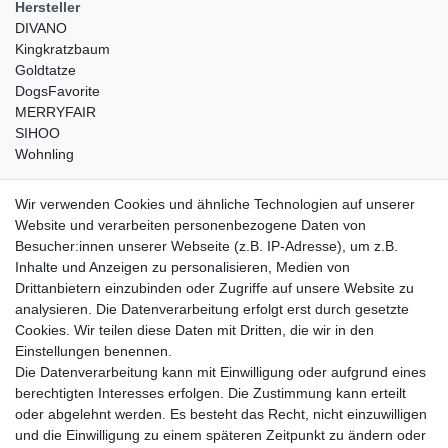
Hersteller
DIVANO
Kingkratzbaum
Goldtatze
DogsFavorite
MERRYFAIR
SIHOO
Wohnling
weitere Shops
Wir verwenden Cookies und ähnliche Technologien auf unserer
Website und verarbeiten personenbezogene Daten von
traumlampen
- Lampen und Kronleuchter
Besucher:innen unserer Webseite (z.B. IP-Adresse), um z.B.
kinderwagencenter
- Exklusive und günstige Kinderwagen
Inhalte und Anzeigen zu personalisieren, Medien von
gastrogeraete24
- alles für Gastronomie und Imbiss
Drittanbietern einzubinden oder Zugriffe auf unsere Website zu
soziale Medien
analysieren. Die Datenverarbeitung erfolgt erst durch gesetzte
Cookies. Wir teilen diese Daten mit Dritten, die wir in den
Facebook
Einstellungen benennen.
sicher einkaufen
Die Datenverarbeitung kann mit Einwilligung oder aufgrund eines
berechtigten Interesses erfolgen. Die Zustimmung kann erteilt
oder abgelehnt werden. Es besteht das Recht, nicht einzuwilligen
und die Einwilligung zu einem späteren Zeitpunkt zu ändern oder