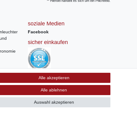
** Hierbei handelt es sich um ein Pflichtfeld.
soziale Medien
nleuchter
Facebook
 und
sicher einkaufen
tronomie
Sichere Bestellung und Zahlung via SSL
Alle akzeptieren
Verschlüsselung
Alle ablehnen
Auswahl akzeptieren
GB
Kontakt
 +41 56 534 72 67