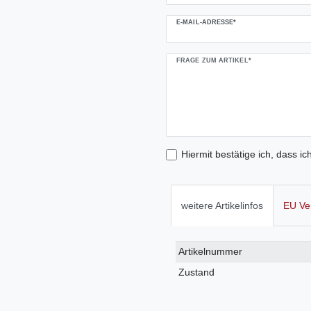
E-MAIL-ADRESSE*
FRAGE ZUM ARTIKEL*
Hiermit bestätige ich, dass ic
weitere Artikelinfos
EU Ve
Technisches
Wert
Artikelnummer
Merkmal
Zustand