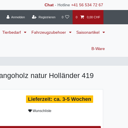
Chat
- Hotline
+41 56 534 72 67
Anmelden
Registrieren
0
0
0,00 CHF
Tierbedarf
Fahrzeugzubehoer
Saisonartikel
B-Ware
ngoholz natur Holländer 419
ca. 3-5 Wochen
Wunschliste