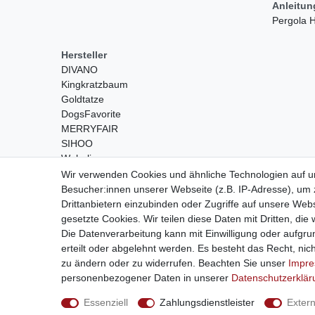
Anleitu
Pergola
Hersteller
DIVANO
Kingkratzbaum
Goldtatze
DogsFavorite
MERRYFAIR
SIHOO
Wohnling
Wir verwenden Cookies und ähnliche Technologien auf 
Besucher:innen unserer Webseite (z.B. IP-Adresse), um z
Drittanbietern einzubinden oder Zugriffe auf unsere Webs
gesetzte Cookies. Wir teilen diese Daten mit Dritten, die
Die Datenverarbeitung kann mit Einwilligung oder aufgru
erteilt oder abgelehnt werden. Es besteht das Recht, nich
Widerrufs­recht
zu ändern oder zu widerrufen. Beachten Sie unser
Impr
personenbezogener Daten in unserer
Daten­schutz­erklä
© Copyright 2026
Essenziell
Zahlungsdienstleister
Exter