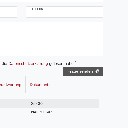
TELEFON
*
h die
Daten­schutz­erklärung
gelesen habe.
Frage senden
rantwortung
Dokumente
25430
Neu & OVP