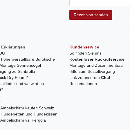
Rezensionstext
Rezension senden
 Erklärungen
Kundenservice
LOG
So finden Sie uns
h höhenverstellbare Bürotische
Kostenloser Rückrufservice
r Montage Sonnensegel
Montage und Zusammenbau
nigung zu Sunbrella
Hilfe zum Bestellvorgang
quick Dry Foam?
Link zu unserem
Chat
paltleder und wo wird es
Reklamationen
t?
r
 Ampelschirm kaufen Schweiz
 Hundebetten und Hundekissen
 Ampelschirm vs. Pergola