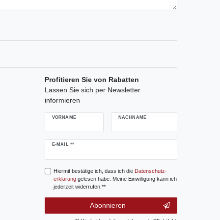
Profitieren Sie von Rabatten
Lassen Sie sich per Newsletter
informieren
VORNAME
NACHNAME
Newsletter
E-MAIL **
Honig
Hiermit bestätige ich, dass ich die
Daten­schutz­
erklärung
gelesen habe. Meine Einwilligung kann ich
jederzeit widerrufen.**
Abonnieren