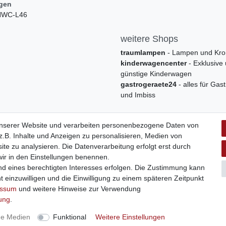
ngen
 HWC-L46
weitere Shops
traumlampen
- Lampen und Kro
kinderwagencenter
- Exklusive
günstige Kinderwagen
gastrogeraete24
- alles für Gas
und Imbiss
unserer Website und verarbeiten personenbezogene Daten von
.B. Inhalte und Anzeigen zu personalisieren, Medien von
ite zu analysieren. Die Datenverarbeitung erfolgt erst durch
 wir in den Einstellungen benennen.
nd eines berechtigten Interesses erfolgen. Die Zustimmung kann
t einzuwilligen und die Einwilligung zu einem späteren Zeitpunkt
Widerrufs­formular
Impressum
Daten­schutz­erklärung
A
essum
und weitere Hinweise zur Verwendung
rung
.
 | swisshandel24.ch | Firmensitz: 8598 Bottighofen, Schweiz | Hotline
ne Medien
Funktional
Weitere Einstellungen