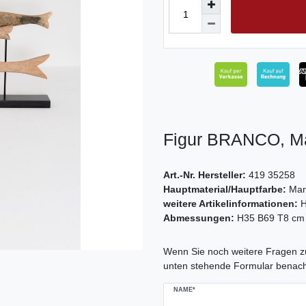
Figur BRANCO, Ma
Art.-Nr. Hersteller:
419 35258
Hauptmaterial/Hauptfarbe:
Man
weitere Artikelinformationen:
H
Abmessungen:
H35 B69 T8 cm
Ceres::Template.mailFormHoneypo
Wenn Sie noch weitere Fragen zu
unten stehende Formular benach
NAME*