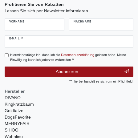
Profitieren Sie von Rabatten
Lassen Sie sich per Newsletter informieren
VORNAME
NACHNAME
Newsletter
E-MAIL **
Honig
Hiermit bestätige ich, dass ich die
Daten­schutz­erklärung
gelesen habe. Meine
Einwilligung kann ich jederzeit widerrufen.**
Abonnieren
** Hierbei handelt es sich um ein Pflichtfeld.
Hersteller
DIVANO
Kingkratzbaum
Goldtatze
DogsFavorite
MERRYFAIR
SIHOO
Wohnling