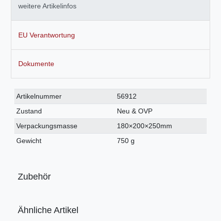
weitere Artikelinfos
EU Verantwortung
Dokumente
Technisches
Wert
Artikelnummer
56912
Merkmal
Zustand
Neu & OVP
Verpackungsmasse
180×200×250mm
Gewicht
750 g
Zubehör
Ähnliche Artikel