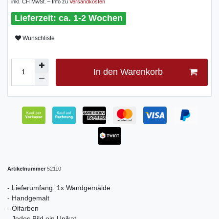
inkl. CH MwSt. – Info zu
Versandkosten
ca. 1-2 Wochen
Wunschliste
In den Warenkorb
Artikelnummer
52110
- Lieferumfang: 1x Wandgemälde
- Handgemalt
- Ölfarben
- Jedes Bild ein Unikat