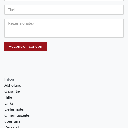
Ihr
Platzhalter
5
5
5
5
5
Anzeigename
Bewertungssternen
Bewertungssternen
Bewertungssternen
Bewertungssternen
Bewertungssternen
(optional)
Titel
Rezensionstext
Rezension senden
Infos
Abholung
Garantie
Hilfe
Links
Lieferfristen
Öffnungszeiten
über uns
Versand