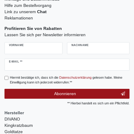
Hilfe zum Bestellvorgang
Link zu unserem
Chat
Reklamationen
Profitieren Sie von Rabatten
Lassen Sie sich per Newsletter informieren
VORNAME
NACHNAME
Newsletter
E-MAIL **
Honig
Hiermit bestätige ich, dass ich die
Daten­schutz­erklärung
gelesen habe. Meine
Einwilligung kann ich jederzeit widerrufen.**
Abonnieren
** Hierbei handelt es sich um ein Pflichtfeld.
Hersteller
DIVANO
Kingkratzbaum
Goldtatze