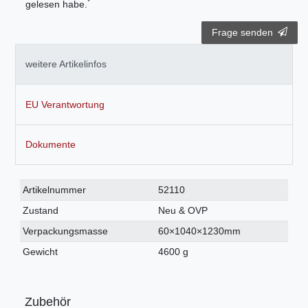
*
gelesen habe.
Frage senden
weitere Artikelinfos
EU Verantwortung
Dokumente
Technisches
Wert
Artikelnummer
52110
Merkmal
Zustand
Neu & OVP
Verpackungsmasse
60×1040×1230mm
Gewicht
4600 g
Zubehör