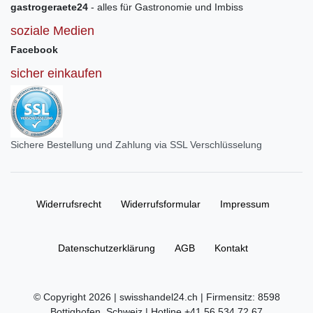
gastrogeraete24
- alles für Gastronomie und Imbiss
soziale Medien
Facebook
sicher einkaufen
Sichere Bestellung und Zahlung via SSL Verschlüsselung
Widerrufs­recht
Widerrufs­formular
Impressum
Daten­schutz­erklärung
AGB
Kontakt
© Copyright 2026 | swisshandel24.ch | Firmensitz: 8598
Bottighofen, Schweiz | Hotline +41 56 534 72 67