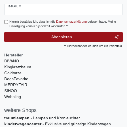
Newsletter
E-MAIL **
Honig
Hiermit bestätige ich, dass ich die
Daten­schutz­erklärung
gelesen habe. Meine
Einwilligung kann ich jederzeit widerrufen.**
Abonnieren
** Hierbei handelt es sich um ein Pflichtfeld.
Hersteller
DIVANO
Kingkratzbaum
Goldtatze
DogsFavorite
MERRYFAIR
SIHOO
Wohnling
weitere Shops
traumlampen
- Lampen und Kronleuchter
kinderwagencenter
- Exklusive und günstige Kinderwagen