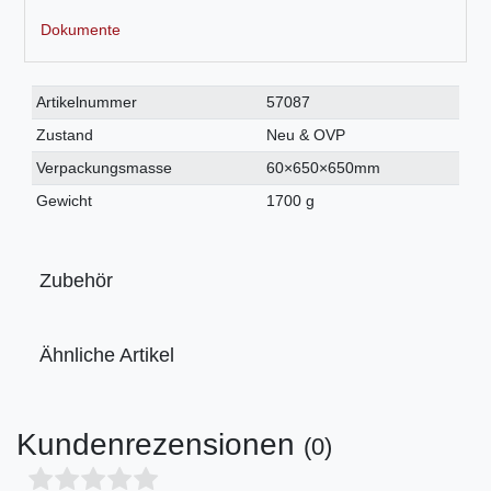
Dokumente
Technisches
Wert
Artikelnummer
57087
Merkmal
Zustand
Neu & OVP
Verpackungsmasse
60×650×650mm
Gewicht
1700 g
Zubehör
Ähnliche Artikel
Kundenrezensionen
(0)