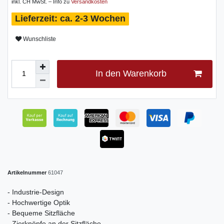
inkl. CH MwSt. – Info zu
Versandkosten
ca. 2-3 Wochen
Wunschliste
In den Warenkorb
Artikelnummer
61047
- Industrie-Design
- Hochwertige Optik
- Bequeme Sitzfläche
- Zierknöpfe an der Sitzfläche