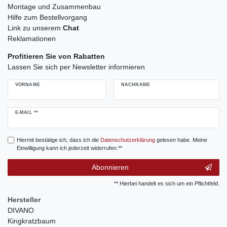
Montage und Zusammenbau
Hilfe zum Bestellvorgang
Link zu unserem
Chat
Reklamationen
Profitieren Sie von Rabatten
Lassen Sie sich per Newsletter informieren
VORNAME
NACHNAME
Newsletter
E-MAIL **
Honig
Hiermit bestätige ich, dass ich die
Daten­schutz­erklärung
gelesen habe. Meine
Einwilligung kann ich jederzeit widerrufen.**
Abonnieren
** Hierbei handelt es sich um ein Pflichtfeld.
Hersteller
DIVANO
Kingkratzbaum