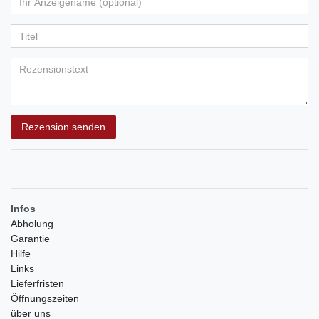
Ihr
Platzhalter
5
5
5
5
5
Anzeigename
Bewertungssternen
Bewertungssternen
Bewertungssternen
Bewertungssternen
Bewertungssternen
(optional)
Titel
Rezensionstext
Rezension senden
Infos
Abholung
Garantie
Hilfe
Links
Lieferfristen
Öffnungszeiten
über uns