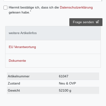
Hiermit bestätige ich, dass ich die
Daten­schutz­erklärung
*
gelesen habe.
Frage senden
weitere Artikelinfos
EU Verantwortung
Dokumente
Technisches
Wert
Artikelnummer
61047
Merkmal
Zustand
Neu & OVP
Gewicht
52100 g