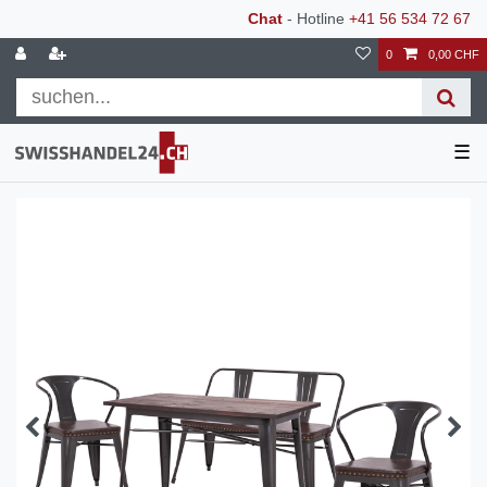
Chat
- Hotline
+41 56 534 72 67
0
0,00 CHF
☰