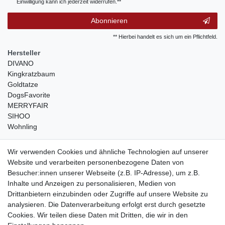
Einwilligung kann ich jederzeit widerrufen.**
Abonnieren
** Hierbei handelt es sich um ein Pflichtfeld.
Hersteller
DIVANO
Kingkratzbaum
Goldtatze
DogsFavorite
MERRYFAIR
SIHOO
Wohnling
weitere Shops
Wir verwenden Cookies und ähnliche Technologien auf unserer
Website und verarbeiten personenbezogene Daten von
traumlampen
- Lampen und Kronleuchter
Besucher:innen unserer Webseite (z.B. IP-Adresse), um z.B.
kinderwagencenter
- Exklusive und günstige Kinderwagen
Inhalte und Anzeigen zu personalisieren, Medien von
gastrogeraete24
- alles für Gastronomie und Imbiss
Drittanbietern einzubinden oder Zugriffe auf unsere Website zu
soziale Medien
analysieren. Die Datenverarbeitung erfolgt erst durch gesetzte
Cookies. Wir teilen diese Daten mit Dritten, die wir in den
Facebook