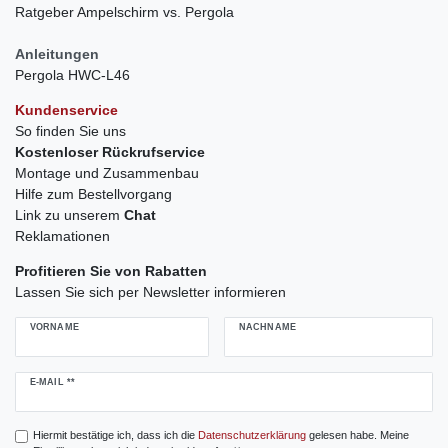
Ratgeber Ampelschirm vs. Pergola
Anleitungen
Pergola HWC-L46
Kundenservice
So finden Sie uns
Kostenloser Rückrufservice
Montage und Zusammenbau
Hilfe zum Bestellvorgang
Link zu unserem
Chat
Reklamationen
Profitieren Sie von Rabatten
Lassen Sie sich per Newsletter informieren
VORNAME
NACHNAME
Newsletter
E-MAIL **
Honig
Hiermit bestätige ich, dass ich die
Daten­schutz­erklärung
gelesen habe. Meine