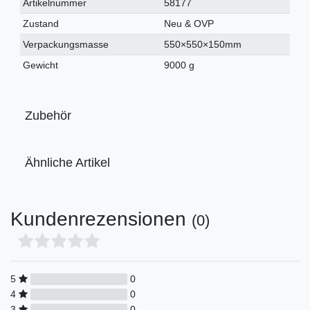
Technisches
Wert
Artikelnummer
58177
Merkmal
Zustand
Neu & OVP
Verpackungsmasse
550×550×150mm
Gewicht
9000 g
Zubehör
Ähnliche Artikel
Kundenrezensionen
(0)
5
0
4
0
3
0