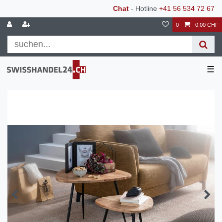
Chat
- Hotline
+41 56 534 72 67
0
0,00 CHF
☰