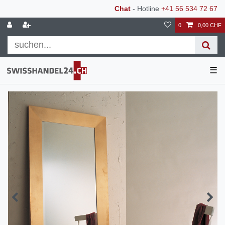
Chat
- Hotline
+41 56 534 72 67
0
0,00 CHF
☰