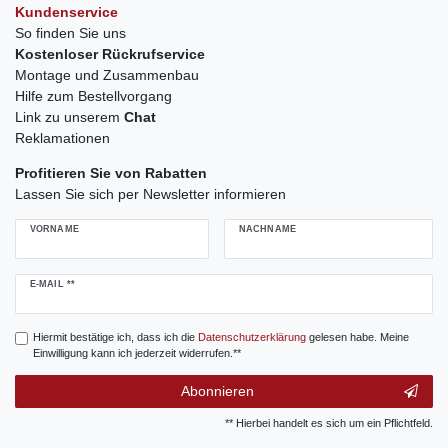
Kundenservice
So finden Sie uns
Kostenloser Rückrufservice
Montage und Zusammenbau
Hilfe zum Bestellvorgang
Link zu unserem
Chat
Reklamationen
Profitieren Sie von Rabatten
Lassen Sie sich per Newsletter informieren
VORNAME
NACHNAME
Newsletter
E-MAIL **
Honig
Hiermit bestätige ich, dass ich die
Daten­schutz­erklärung
gelesen habe. Meine
Einwilligung kann ich jederzeit widerrufen.**
Abonnieren
** Hierbei handelt es sich um ein Pflichtfeld.