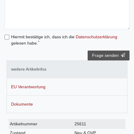
Hiermit bestätige ich, dass ich die
Daten­schutz­erklärung
*
gelesen habe.
Frage senden
weitere Artikelinfos
EU Verantwortung
Dokumente
Technisches
Wert
Artikelnummer
25611
Merkmal
Zustand
Neu & OVP