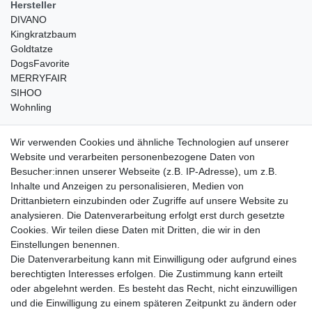
Hersteller
DIVANO
Kingkratzbaum
Goldtatze
DogsFavorite
MERRYFAIR
SIHOO
Wohnling
weitere Shops
Wir verwenden Cookies und ähnliche Technologien auf unserer
Website und verarbeiten personenbezogene Daten von
traumlampen
- Lampen und Kronleuchter
Besucher:innen unserer Webseite (z.B. IP-Adresse), um z.B.
kinderwagencenter
- Exklusive und günstige Kinderwagen
Inhalte und Anzeigen zu personalisieren, Medien von
gastrogeraete24
- alles für Gastronomie und Imbiss
Drittanbietern einzubinden oder Zugriffe auf unsere Website zu
soziale Medien
analysieren. Die Datenverarbeitung erfolgt erst durch gesetzte
Cookies. Wir teilen diese Daten mit Dritten, die wir in den
Facebook
Einstellungen benennen.
sicher einkaufen
Die Datenverarbeitung kann mit Einwilligung oder aufgrund eines
berechtigten Interesses erfolgen. Die Zustimmung kann erteilt
oder abgelehnt werden. Es besteht das Recht, nicht einzuwilligen
und die Einwilligung zu einem späteren Zeitpunkt zu ändern oder