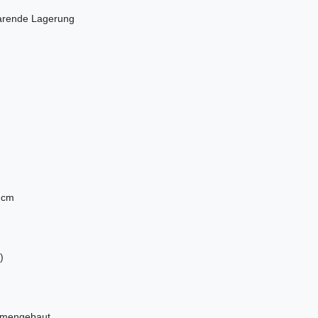
parende Lagerung
 cm
)
ammengebaut