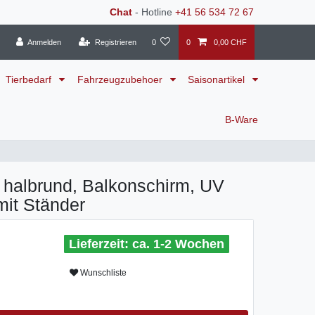
Chat
- Hotline
+41 56 534 72 67
Anmelden
Registrieren
0
0
0,00 CHF
Tierbedarf
Fahrzeugzubehoer
Saisonartikel
B-Ware
halbrund, Balkonschirm, UV
mit Ständer
ca. 1-2 Wochen
Wunschliste