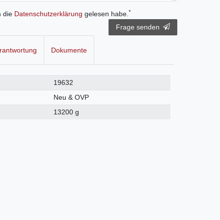
*
h die
Daten­schutz­erklärung
gelesen habe.
Frage senden
rantwortung
Dokumente
19632
Neu & OVP
13200 g