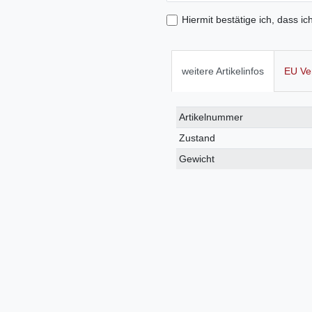
Hiermit bestätige ich, dass ic
weitere Artikelinfos
EU Ve
Technisches
Wert
Artikelnummer
Merkmal
Zustand
Gewicht