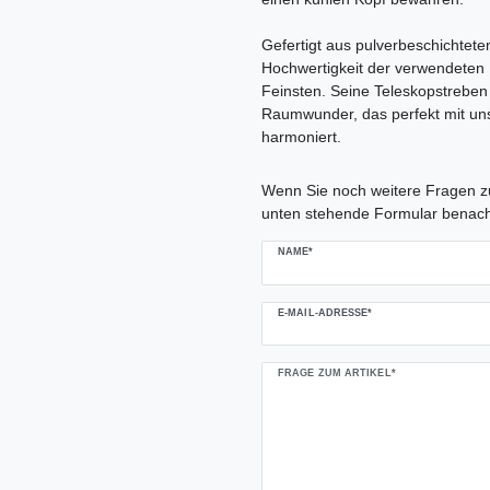
Gefertigt aus pulverbeschichtete
Hochwertigkeit der verwendeten
Feinsten. Seine Teleskopstrebe
Raumwunder, das perfekt mit uns
harmoniert.
Ceres::Template.mailFormHoneypo
Wenn Sie noch weitere Fragen zu
unten stehende Formular benach
NAME*
E-MAIL-ADRESSE*
FRAGE ZUM ARTIKEL*