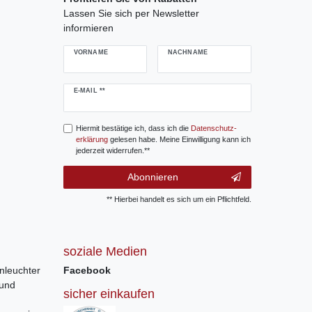
Lassen Sie sich per Newsletter
informieren
VORNAME
NACHNAME
Newsletter
E-MAIL **
Honig
Hiermit bestätige ich, dass ich die
Daten­schutz­
erklärung
gelesen habe. Meine Einwilligung kann ich
jederzeit widerrufen.**
Abonnieren
** Hierbei handelt es sich um ein Pflichtfeld.
soziale Medien
nleuchter
Facebook
 und
sicher einkaufen