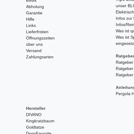
Infos
unser B
Abholung
Elektrisc
Garantie
Infos zu
Hilfe
Infos/Rei
Links
Was ist 
Lieferfristen
Was ist S
Öffnungszeiten
eingesetz
über uns
Versand
Ratgebe
Zahlungsarten
Ratgeber
Ratgeber
Ratgeber
Anleitu
Pergola
Hersteller
DIVANO
Kingkratzbaum
Goldtatze
DogsFavorite