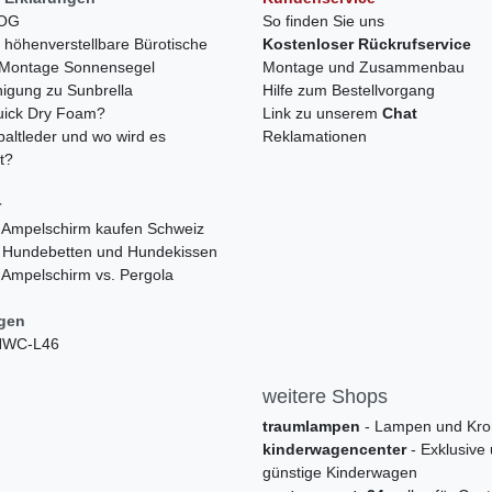
LOG
So finden Sie uns
h höhenverstellbare Bürotische
Kostenloser Rückrufservice
r Montage Sonnensegel
Montage und Zusammenbau
nigung zu Sunbrella
Hilfe zum Bestellvorgang
quick Dry Foam?
Link zu unserem
Chat
paltleder und wo wird es
Reklamationen
t?
r
 Ampelschirm kaufen Schweiz
 Hundebetten und Hundekissen
 Ampelschirm vs. Pergola
ngen
 HWC-L46
weitere Shops
traumlampen
- Lampen und Kro
kinderwagencenter
- Exklusive
günstige Kinderwagen