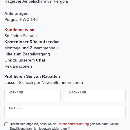
Ratgeber Ampelschirm vs. Pergola
Anleitungen
Pergola HWC-L46
Kundenservice
So finden Sie uns
Kostenloser Rückrufservice
Montage und Zusammenbau
Hilfe zum Bestellvorgang
Link zu unserem
Chat
Reklamationen
Profitieren Sie von Rabatten
Lassen Sie sich per Newsletter informieren
VORNAME
NACHNAME
Newsletter
E-MAIL **
Honig
Hiermit bestätige ich, dass ich die
Daten­schutz­erklärung
gelesen habe. Meine
Einwilligung kann ich jederzeit widerrufen.**