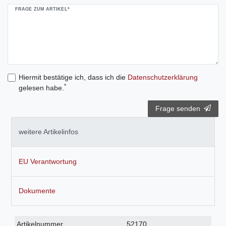
FRAGE ZUM ARTIKEL*
Hiermit bestätige ich, dass ich die
Daten­schutz­erklärung
*
gelesen habe.
Frage senden
weitere Artikelinfos
EU Verantwortung
Dokumente
Technisches
Wert
Artikelnummer
52170