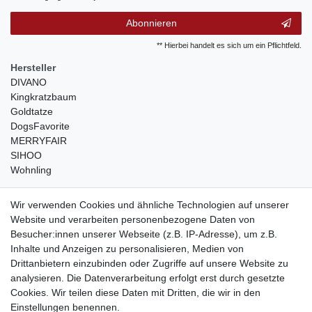
Abonnieren
** Hierbei handelt es sich um ein Pflichtfeld.
Hersteller
DIVANO
Kingkratzbaum
Goldtatze
DogsFavorite
MERRYFAIR
SIHOO
Wohnling
weitere Shops
Wir verwenden Cookies und ähnliche Technologien auf unserer
Website und verarbeiten personenbezogene Daten von
traumlampen
- Lampen und Kronleuchter
Besucher:innen unserer Webseite (z.B. IP-Adresse), um z.B.
kinderwagencenter
- Exklusive und günstige Kinderwagen
Inhalte und Anzeigen zu personalisieren, Medien von
gastrogeraete24
- alles für Gastronomie und Imbiss
Drittanbietern einzubinden oder Zugriffe auf unsere Website zu
soziale Medien
analysieren. Die Datenverarbeitung erfolgt erst durch gesetzte
Cookies. Wir teilen diese Daten mit Dritten, die wir in den
Facebook
Einstellungen benennen.