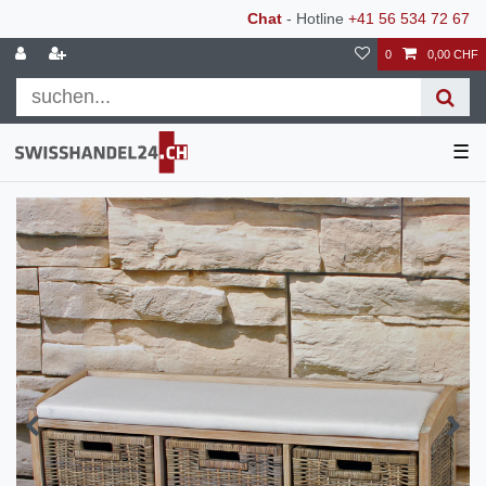
Chat
- Hotline
+41 56 534 72 67
0
0,00 CHF
☰