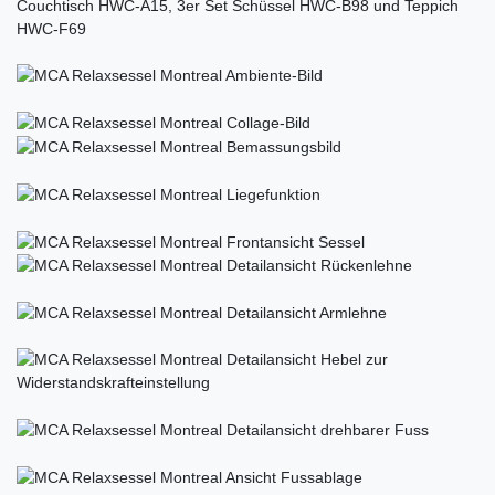
Couchtisch HWC-A15, 3er Set Schüssel HWC-B98 und Teppich
HWC-F69