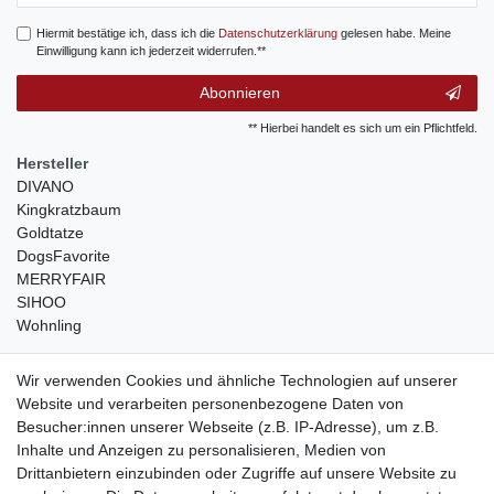
Hiermit bestätige ich, dass ich die
Daten­schutz­erklärung
gelesen habe. Meine
Einwilligung kann ich jederzeit widerrufen.**
Abonnieren
** Hierbei handelt es sich um ein Pflichtfeld.
Hersteller
DIVANO
Kingkratzbaum
Goldtatze
DogsFavorite
MERRYFAIR
SIHOO
Wohnling
weitere Shops
Wir verwenden Cookies und ähnliche Technologien auf unserer
Website und verarbeiten personenbezogene Daten von
traumlampen
- Lampen und Kronleuchter
Besucher:innen unserer Webseite (z.B. IP-Adresse), um z.B.
kinderwagencenter
- Exklusive und günstige Kinderwagen
Inhalte und Anzeigen zu personalisieren, Medien von
gastrogeraete24
- alles für Gastronomie und Imbiss
Drittanbietern einzubinden oder Zugriffe auf unsere Website zu
soziale Medien