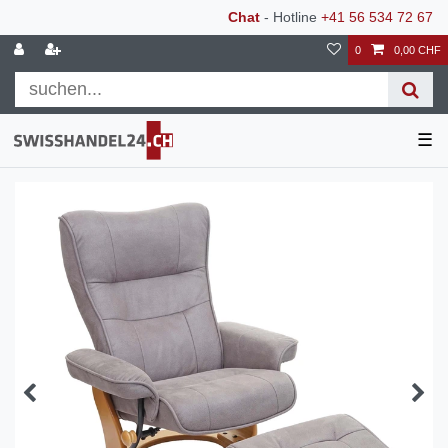
Chat
- Hotline
+41 56 534 72 67
0
0,00 CHF
☰