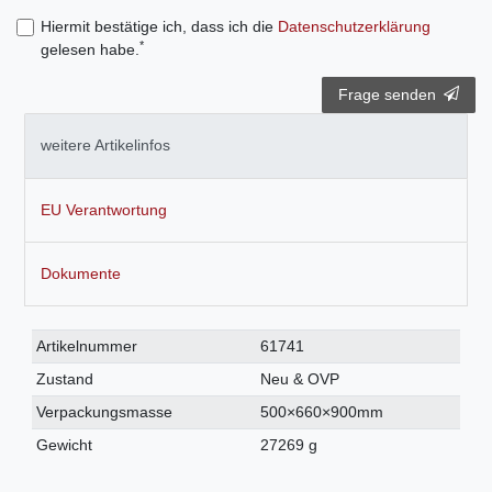
Hiermit bestätige ich, dass ich die
Daten­schutz­erklärung
*
gelesen habe.
Frage senden
weitere Artikelinfos
EU Verantwortung
Dokumente
Technisches
Wert
Artikelnummer
61741
Merkmal
Zustand
Neu & OVP
Verpackungsmasse
500×660×900mm
Gewicht
27269 g