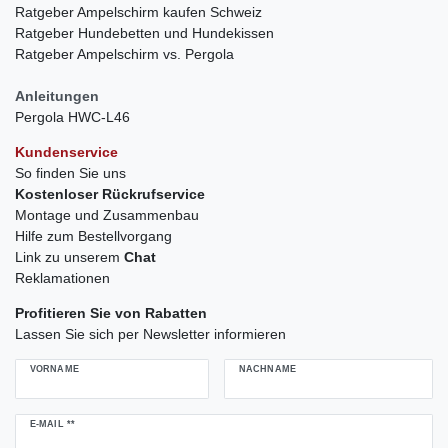
Ratgeber Ampelschirm kaufen Schweiz
Ratgeber Hundebetten und Hundekissen
Ratgeber Ampelschirm vs. Pergola
Anleitungen
Pergola HWC-L46
Kundenservice
So finden Sie uns
Kostenloser Rückrufservice
Montage und Zusammenbau
Hilfe zum Bestellvorgang
Link zu unserem
Chat
Reklamationen
Profitieren Sie von Rabatten
Lassen Sie sich per Newsletter informieren
VORNAME
NACHNAME
Newsletter
E-MAIL **
Honig