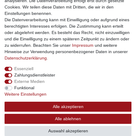
analysieren. Die Datenverarbeitung erfolgt erst durch gesetzte
Cookies. Wir teilen diese Daten mit Dritten, die wir in den
Facebook
Einstellungen benennen.
sicher einkaufen
Die Datenverarbeitung kann mit Einwilligung oder aufgrund eines
berechtigten Interesses erfolgen. Die Zustimmung kann erteilt
oder abgelehnt werden. Es besteht das Recht, nicht einzuwilligen
und die Einwilligung zu einem späteren Zeitpunkt zu ändern oder
zu widerrufen. Beachten Sie unser
Impressum
und weitere
Sichere Bestellung und Zahlung via SSL Verschlüsselung
Hinweise zur Verwendung personenbezogener Daten in unserer
Daten­schutz­erklärung
.
Essenziell
Widerrufs­recht
Widerrufs­formular
Impressum
Zahlungsdienstleister
Externe Medien
Funktional
Daten­schutz­erklärung
AGB
Kontakt
Weitere Einstellungen
Alle akzeptieren
© Copyright 2026 | swisshandel24.ch | Firmensitz: 8598
Alle ablehnen
Bottighofen, Schweiz | Hotline +41 56 534 72 67
Auswahl akzeptieren