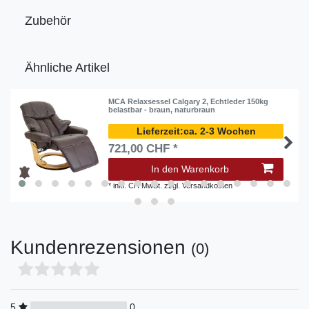
Zubehör
Ähnliche Artikel
MCA Relaxsessel Calgary 2, Echtleder 150kg
belastbar - braun, naturbraun
ca. 2-3 Wochen
721,00 CHF *
In den Warenkorb
*
inkl. CH MwSt.
zzgl.
Versandkosten
Kundenrezensionen
(0)
5
0