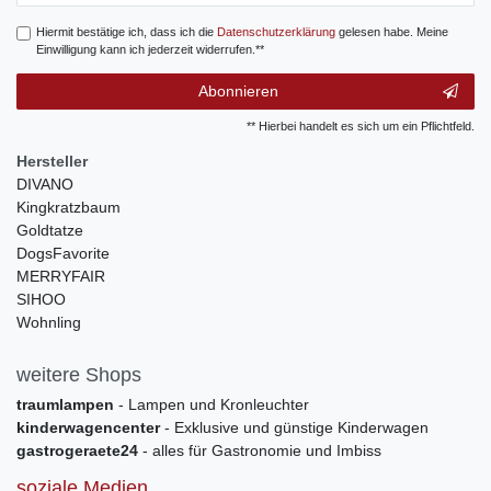
Hiermit bestätige ich, dass ich die
Daten­schutz­erklärung
gelesen habe. Meine
Einwilligung kann ich jederzeit widerrufen.**
Abonnieren
** Hierbei handelt es sich um ein Pflichtfeld.
Hersteller
DIVANO
Kingkratzbaum
Goldtatze
DogsFavorite
MERRYFAIR
SIHOO
Wohnling
weitere Shops
traumlampen
- Lampen und Kronleuchter
kinderwagencenter
- Exklusive und günstige Kinderwagen
gastrogeraete24
- alles für Gastronomie und Imbiss
soziale Medien