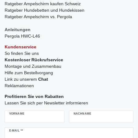
Ratgeber Ampelschirm kaufen Schweiz
Ratgeber Hundebetten und Hundekissen
Ratgeber Ampelschirm vs. Pergola
Anleitungen
Pergola HWC-L46
Kundenservice
So finden Sie uns
Kostenloser Rückrufservice
Montage und Zusammenbau
Hilfe zum Bestellvorgang
Link zu unserem
Chat
Reklamationen
Profitieren Sie von Rabatten
Lassen Sie sich per Newsletter informieren
VORNAME
NACHNAME
Newsletter
E-MAIL **
Honig