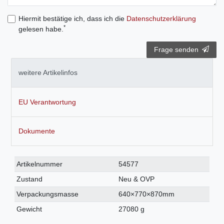
Hiermit bestätige ich, dass ich die
Daten­schutz­erklärung
*
gelesen habe.
Frage senden
weitere Artikelinfos
EU Verantwortung
Dokumente
Technisches
Wert
Artikelnummer
54577
Merkmal
Zustand
Neu & OVP
Verpackungsmasse
640×770×870mm
Gewicht
27080 g