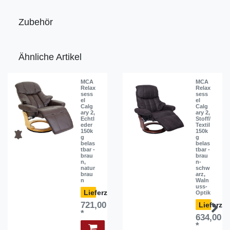
Zubehör
Ähnliche Artikel
MCA
MCA
Relax
Relax
sess
sess
el
el
Calg
Calg
ary 2,
ary 2,
Echtl
Stoff/
eder
Textil
150k
150k
g
g
belas
belas
tbar -
tbar -
brau
brau
n,
n-
natur
schw
brau
arz,
n
Waln
uss-
ca. 2-3 Wochen
Optik
721,00 CHF
*
634,00 
*