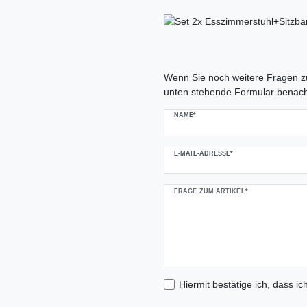
Ceres::Template.mailFormHoneypo
Wenn Sie noch weitere Fragen zu
unten stehende Formular benach
NAME*
E-MAIL-ADRESSE*
FRAGE ZUM ARTIKEL*
Hiermit bestätige ich, dass ic