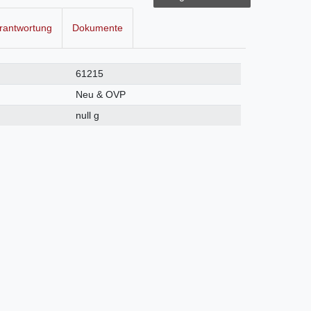
rantwortung
Dokumente
61215
Neu & OVP
null g