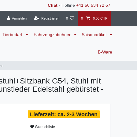
Chat
- Hotline
+41 56 534 72 67
Anmelden
Registrieren
0
0
0,00 CHF
Tierbedarf
Fahrzeugzubehoer
Saisonartikel
B-Ware
rau
tuhl+Sitzbank G54, Stuhl mit
unstleder Edelstahl gebürstet -
ca. 2-3 Wochen
Wunschliste