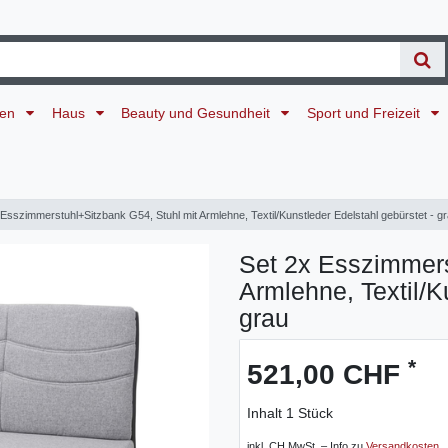
ten
Haus
Beauty und Gesundheit
Sport und Freizeit
 Esszimmerstuhl+Sitzbank G54, Stuhl mit Armlehne, Textil/Kunstleder Edelstahl gebürstet - g
Set 2x Esszimmers
Armlehne, Textil/K
grau
*
521,00 CHF
Inhalt
1
Stück
inkl. CH MwSt. – Info zu
Versandkosten