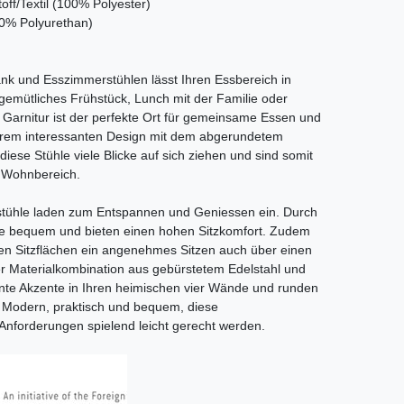
off/Textil (100% Polyester)
00% Polyurethan)
nk und Esszimmerstühlen lässt Ihren Essbereich in
gemütliches Frühstück, Lunch mit der Familie oder
Garnitur ist der perfekte Ort für gemeinsame Essen und
ihrem interessanten Design mit dem abgerundetem
iese Stühle viele Blicke auf sich ziehen und sind somit
n Wohnbereich.
stühle laden zum Entspannen und Geniessen ein. Durch
sie bequem und bieten einen hohen Sitzkomfort. Zudem
ken Sitzflächen ein angenehmes Sitzen auch über einen
er Materialkombination aus gebürstetem Edelstahl und
nte Akzente in Ihren heimischen vier Wände und runden
. Modern, praktisch und bequem, diese
 Anforderungen spielend leicht gerecht werden.