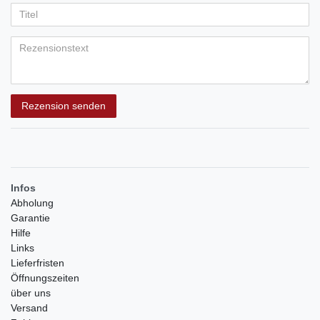
5
5
5
5
5
Anzeigename
Bewertungssternen
Bewertungssternen
Bewertungssternen
Bewertungssternen
Bewertungssternen
(optional)
Titel
Rezensionstext
Rezension senden
Infos
Abholung
Garantie
Hilfe
Links
Lieferfristen
Öffnungszeiten
über uns
Versand