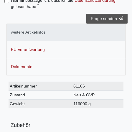
Hiermit bestätige ich, dass ich die
Daten­schutz­erklärung
*
gelesen habe.
Frage senden
weitere Artikelinfos
EU Verantwortung
Dokumente
Technisches
Wert
Artikelnummer
61166
Merkmal
Zustand
Neu & OVP
Gewicht
116000 g
Zubehör