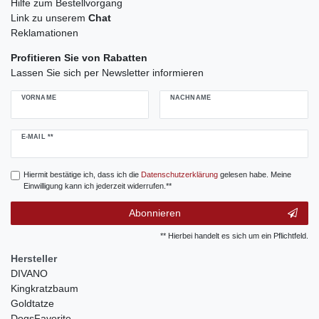
Hilfe zum Bestellvorgang
Link zu unserem
Chat
Reklamationen
Profitieren Sie von Rabatten
Lassen Sie sich per Newsletter informieren
VORNAME
NACHNAME
Newsletter
E-MAIL **
Honig
Hiermit bestätige ich, dass ich die
Daten­schutz­erklärung
gelesen habe. Meine
Einwilligung kann ich jederzeit widerrufen.**
Abonnieren
** Hierbei handelt es sich um ein Pflichtfeld.
Hersteller
DIVANO
Kingkratzbaum
Goldtatze
DogsFavorite