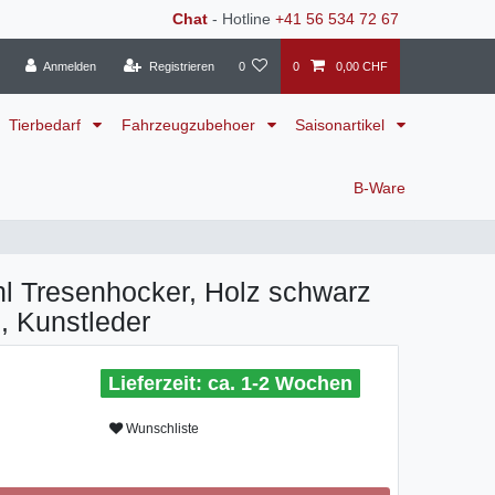
Chat
- Hotline
+41 56 534 72 67
Anmelden
Registrieren
0
0
0,00 CHF
Tierbedarf
Fahrzeugzubehoer
Saisonartikel
B-Ware
hl Tresenhocker, Holz schwarz
, Kunstleder
ca. 1-2 Wochen
Wunschliste