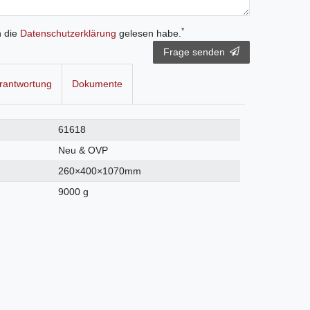
*
h die
Daten­schutz­erklärung
gelesen habe.
Frage senden
rantwortung
Dokumente
61618
Neu & OVP
260×400×1070mm
9000 g