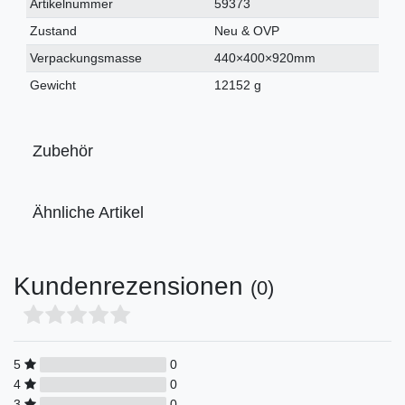
Technisches
Wert
Artikelnummer
59373
Merkmal
Zustand
Neu & OVP
Verpackungsmasse
440×400×920mm
Gewicht
12152 g
Zubehör
Ähnliche Artikel
Kundenrezensionen
(0)
5
0
4
0
3
0