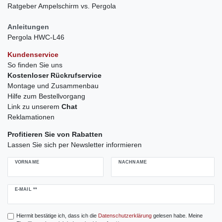
Ratgeber Ampelschirm vs. Pergola
Anleitungen
Pergola HWC-L46
Kundenservice
So finden Sie uns
Kostenloser Rückrufservice
Montage und Zusammenbau
Hilfe zum Bestellvorgang
Link zu unserem
Chat
Reklamationen
Profitieren Sie von Rabatten
Lassen Sie sich per Newsletter informieren
VORNAME
NACHNAME
Newsletter
E-MAIL **
Honig
Hiermit bestätige ich, dass ich die
Daten­schutz­erklärung
gelesen habe. Meine