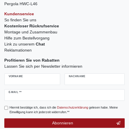
Pergola HWC-L46
Kundenservice
So finden Sie uns
Kostenloser Rückrufservice
Montage und Zusammenbau
Hilfe zum Bestellvorgang
Link zu unserem
Chat
Reklamationen
Profitieren Sie von Rabatten
Lassen Sie sich per Newsletter informieren
VORNAME
NACHNAME
Newsletter
E-MAIL **
Honig
Hiermit bestätige ich, dass ich die
Daten­schutz­erklärung
gelesen habe. Meine
Einwilligung kann ich jederzeit widerrufen.**
Abonnieren