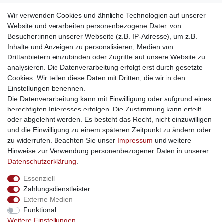
weitere Shops
Wir verwenden Cookies und ähnliche Technologien auf unserer
Website und verarbeiten personenbezogene Daten von
traumlampen
- Lampen und Kronleuchter
Besucher:innen unserer Webseite (z.B. IP-Adresse), um z.B.
kinderwagencenter
- Exklusive und günstige Kinderwagen
Inhalte und Anzeigen zu personalisieren, Medien von
gastrogeraete24
- alles für Gastronomie und Imbiss
Drittanbietern einzubinden oder Zugriffe auf unsere Website zu
soziale Medien
analysieren. Die Datenverarbeitung erfolgt erst durch gesetzte
Cookies. Wir teilen diese Daten mit Dritten, die wir in den
Facebook
Einstellungen benennen.
sicher einkaufen
Die Datenverarbeitung kann mit Einwilligung oder aufgrund eines
berechtigten Interesses erfolgen. Die Zustimmung kann erteilt
oder abgelehnt werden. Es besteht das Recht, nicht einzuwilligen
und die Einwilligung zu einem späteren Zeitpunkt zu ändern oder
zu widerrufen. Beachten Sie unser
Impressum
und weitere
Sichere Bestellung und Zahlung via SSL Verschlüsselung
Hinweise zur Verwendung personenbezogener Daten in unserer
Daten­schutz­erklärung
.
Essenziell
Widerrufs­recht
Widerrufs­formular
Impressum
Zahlungsdienstleister
Externe Medien
Funktional
Daten­schutz­erklärung
AGB
Kontakt
Weitere Einstellungen