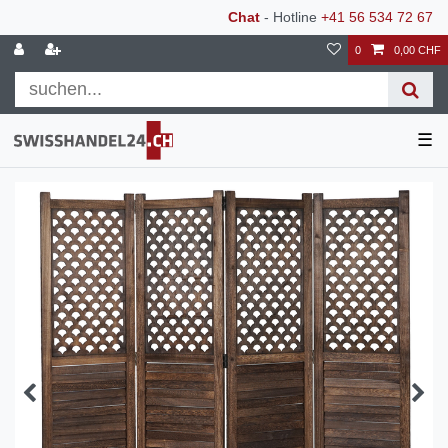
Chat
- Hotline
+41 56 534 72 67
0
0,00 CHF
☰