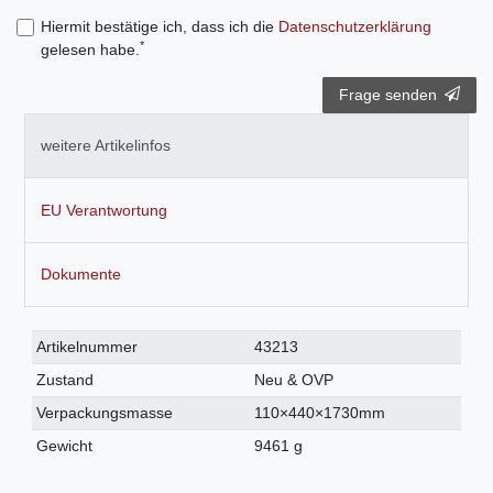
Hiermit bestätige ich, dass ich die
Daten­schutz­erklärung
*
gelesen habe.
Frage senden
weitere Artikelinfos
EU Verantwortung
Dokumente
Technisches
Wert
Artikelnummer
43213
Merkmal
Zustand
Neu & OVP
Verpackungsmasse
110×440×1730mm
Gewicht
9461 g