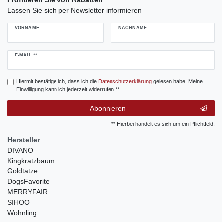
Lassen Sie sich per Newsletter informieren
VORNAME
NACHNAME
Newsletter
E-MAIL **
Honig
Hiermit bestätige ich, dass ich die
Daten­schutz­erklärung
gelesen habe. Meine
Einwilligung kann ich jederzeit widerrufen.**
Abonnieren
** Hierbei handelt es sich um ein Pflichtfeld.
Hersteller
DIVANO
Kingkratzbaum
Goldtatze
DogsFavorite
MERRYFAIR
SIHOO
Wohnling