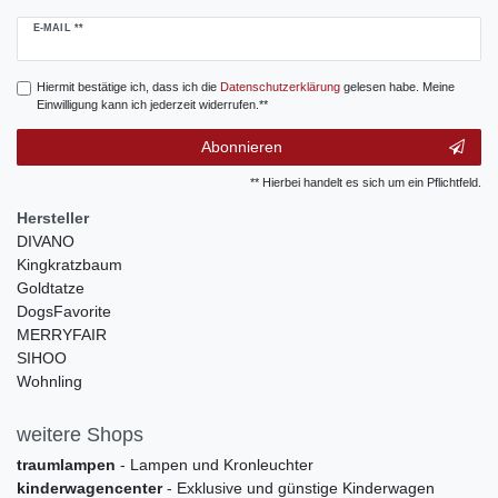
Newsletter
E-MAIL **
Honig
Hiermit bestätige ich, dass ich die
Daten­schutz­erklärung
gelesen habe. Meine
Einwilligung kann ich jederzeit widerrufen.**
Abonnieren
** Hierbei handelt es sich um ein Pflichtfeld.
Hersteller
DIVANO
Kingkratzbaum
Goldtatze
DogsFavorite
MERRYFAIR
SIHOO
Wohnling
weitere Shops
traumlampen
- Lampen und Kronleuchter
kinderwagencenter
- Exklusive und günstige Kinderwagen