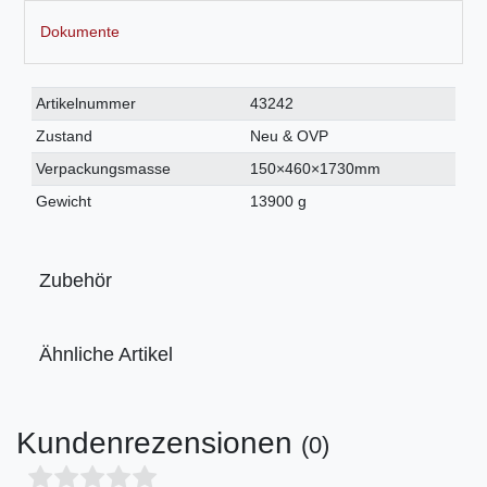
Dokumente
Technisches
Wert
Artikelnummer
43242
Merkmal
Zustand
Neu & OVP
Verpackungsmasse
150×460×1730mm
Gewicht
13900 g
Zubehör
Ähnliche Artikel
Kundenrezensionen
(0)