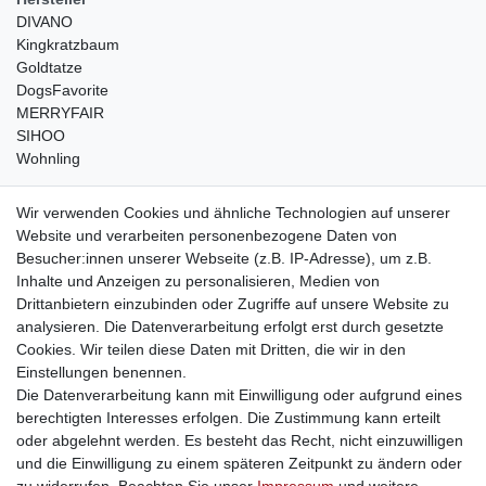
DIVANO
Kingkratzbaum
Goldtatze
DogsFavorite
MERRYFAIR
SIHOO
Wohnling
weitere Shops
Wir verwenden Cookies und ähnliche Technologien auf unserer
Website und verarbeiten personenbezogene Daten von
traumlampen
- Lampen und Kronleuchter
Besucher:innen unserer Webseite (z.B. IP-Adresse), um z.B.
kinderwagencenter
- Exklusive und günstige Kinderwagen
Inhalte und Anzeigen zu personalisieren, Medien von
gastrogeraete24
- alles für Gastronomie und Imbiss
Drittanbietern einzubinden oder Zugriffe auf unsere Website zu
soziale Medien
analysieren. Die Datenverarbeitung erfolgt erst durch gesetzte
Cookies. Wir teilen diese Daten mit Dritten, die wir in den
Facebook
Einstellungen benennen.
sicher einkaufen
Die Datenverarbeitung kann mit Einwilligung oder aufgrund eines
berechtigten Interesses erfolgen. Die Zustimmung kann erteilt
oder abgelehnt werden. Es besteht das Recht, nicht einzuwilligen
und die Einwilligung zu einem späteren Zeitpunkt zu ändern oder