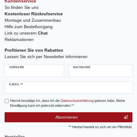
Kundenservice
So finden Sie uns
Kostenloser Rückrufservice
Montage und Zusammenbau
Hilfe zum Bestellvorgang
Link zu unserem
Chat
Reklamationen
Profitieren Sie von Rabatten
Lassen Sie sich per Newsletter informieren
VORNAME
NACHNAME
Newsletter
E-MAIL **
Honig
Hiermit bestätige ich, dass ich die
Daten­schutz­erklärung
gelesen habe. Meine
Einwilligung kann ich jederzeit widerrufen.**
Abonnieren
** Hierbei handelt es sich um ein Pflichtfeld.
Hersteller