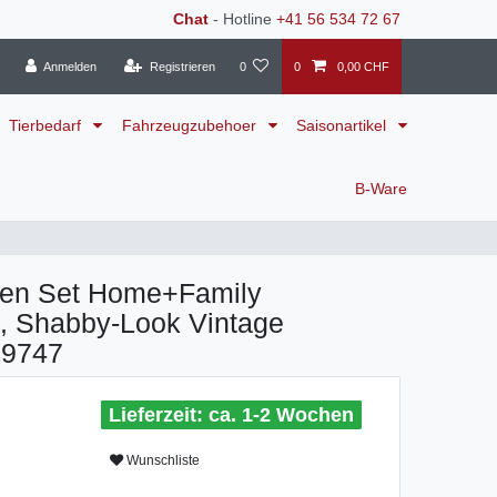
Chat
- Hotline
+41 56 534 72 67
Anmelden
Registrieren
0
0
0,00 CHF
Tierbedarf
Fahrzeugzubehoer
Saisonartikel
B-Ware
ben Set Home+Family
, Shabby-Look Vintage
19747
ca. 1-2 Wochen
Wunschliste