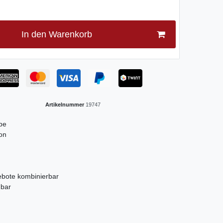
In den Warenkorb
Artikelnummer
19747
be
ion
ebote kombinierbar
gbar