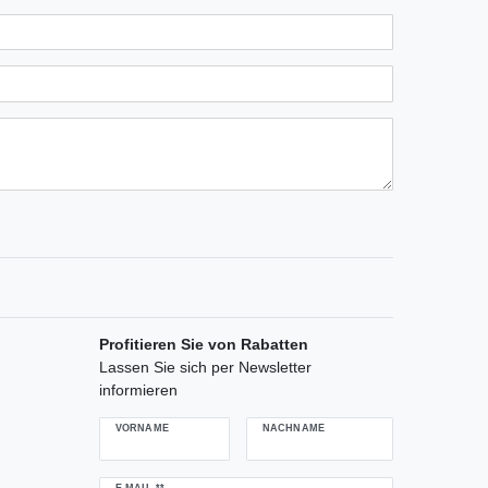
n
ternen
ssternen
ngssternen
tungssternen
ertungssternen
Profitieren Sie von Rabatten
Lassen Sie sich per Newsletter
informieren
VORNAME
NACHNAME
Newsletter