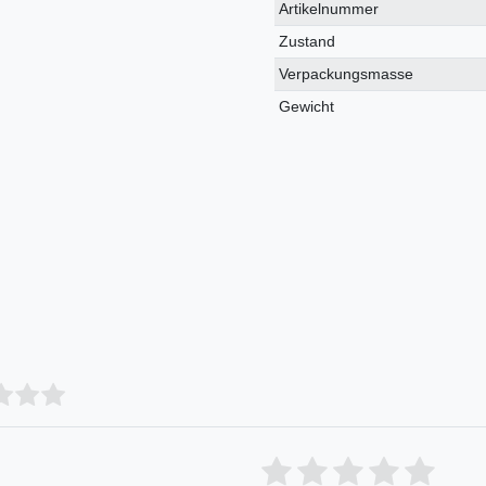
Technisches
Wert
Artikelnummer
Merkmal
Zustand
Verpackungsmasse
Gewicht
Bewertungssterne
1
2
3
4
5