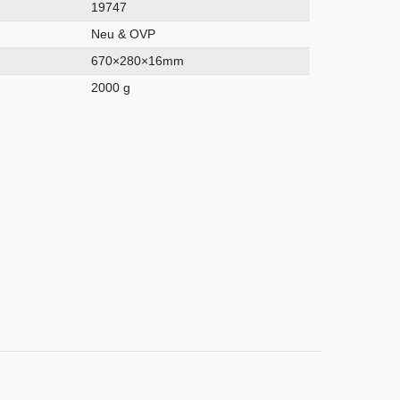
19747
Neu & OVP
670×280×16mm
2000 g