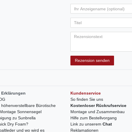
von
von
von
von
vo
Ihr
Platzhalter
5
5
5
5
5
Anzeigename
Bewertungss
Bewertung
Bewertu
Bewer
Bew
(optional)
Titel
Rezensionstext
Rezension senden
 Erklärungen
Kundenservice
LOG
So finden Sie uns
h höhenverstellbare Bürotische
Kostenloser Rückrufservice
r Montage Sonnensegel
Montage und Zusammenbau
nigung zu Sunbrella
Hilfe zum Bestellvorgang
quick Dry Foam?
Link zu unserem
Chat
paltleder und wo wird es
Reklamationen