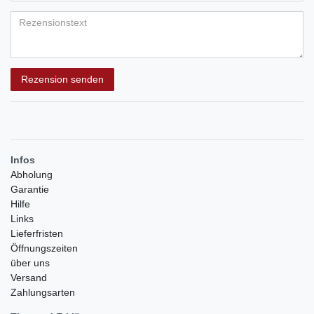
Bewertungssternen
Bewertungssternen
Bewertungssternen
Bewertungssternen
Bewertungssternen
(optional)
Titel
Rezensionstext
Rezension senden
Infos
Abholung
Garantie
Hilfe
Links
Lieferfristen
Öffnungszeiten
über uns
Versand
Zahlungsarten