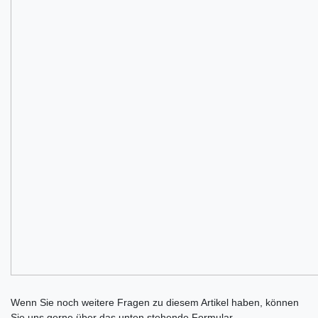
Ceres::Template.mailFormHoneypotLabel
Wenn Sie noch weitere Fragen zu diesem Artikel haben, können
Sie uns gerne über das unten stehende Formular