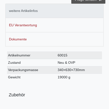
weitere Artikelinfos
EU Verantwortung
Dokumente
Technisches
Wert
Artikelnummer
60015
Merkmal
Zustand
Neu & OVP
Verpackungsmasse
340×630×730mm
Gewicht
19000 g
Zubehör