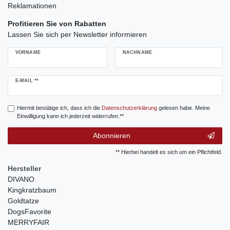
Reklamationen
Profitieren Sie von Rabatten
Lassen Sie sich per Newsletter informieren
VORNAME
NACHNAME
Newsletter
E-MAIL **
Honig
Hiermit bestätige ich, dass ich die
Daten­schutz­erklärung
gelesen habe. Meine
Einwilligung kann ich jederzeit widerrufen.**
Abonnieren
** Hierbei handelt es sich um ein Pflichtfeld.
Hersteller
DIVANO
Kingkratzbaum
Goldtatze
DogsFavorite
MERRYFAIR