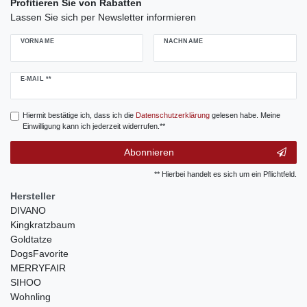
Profitieren Sie von Rabatten
Lassen Sie sich per Newsletter informieren
VORNAME
NACHNAME
Newsletter
E-MAIL **
Honig
Hiermit bestätige ich, dass ich die
Daten­schutz­erklärung
gelesen habe. Meine
Einwilligung kann ich jederzeit widerrufen.**
Abonnieren
** Hierbei handelt es sich um ein Pflichtfeld.
Hersteller
DIVANO
Kingkratzbaum
Goldtatze
DogsFavorite
MERRYFAIR
SIHOO
Wohnling