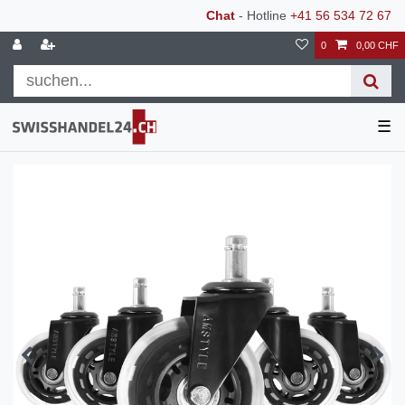
Chat
- Hotline
+41 56 534 72 67
0
0,00 CHF
☰