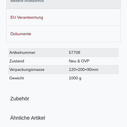
weitere Artikelinfos
EU Verantwortung
Dokumente
Technisches
Wert
Artikelnummer
57708
Merkmal
Zustand
Neu & OVP
Verpackungsmasse
120×200×90mm
Gewicht
1000 g
Zubehör
Ähnliche Artikel