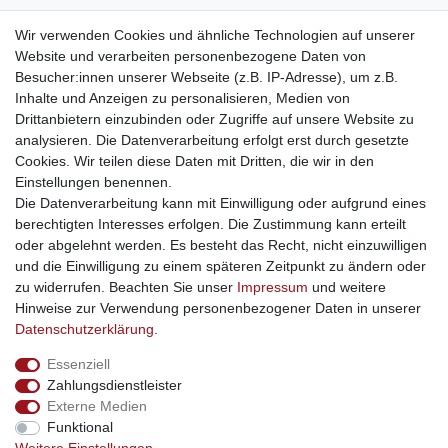
weitere Shops
Wir verwenden Cookies und ähnliche Technologien auf unserer
Website und verarbeiten personenbezogene Daten von
traumlampen
- Lampen und Kronleuchter
Besucher:innen unserer Webseite (z.B. IP-Adresse), um z.B.
kinderwagencenter
- Exklusive und günstige Kinderwagen
Inhalte und Anzeigen zu personalisieren, Medien von
gastrogeraete24
- alles für Gastronomie und Imbiss
Drittanbietern einzubinden oder Zugriffe auf unsere Website zu
soziale Medien
analysieren. Die Datenverarbeitung erfolgt erst durch gesetzte
Cookies. Wir teilen diese Daten mit Dritten, die wir in den
Facebook
Einstellungen benennen.
sicher einkaufen
Die Datenverarbeitung kann mit Einwilligung oder aufgrund eines
berechtigten Interesses erfolgen. Die Zustimmung kann erteilt
oder abgelehnt werden. Es besteht das Recht, nicht einzuwilligen
und die Einwilligung zu einem späteren Zeitpunkt zu ändern oder
zu widerrufen. Beachten Sie unser
Impressum
und weitere
Sichere Bestellung und Zahlung via SSL Verschlüsselung
Hinweise zur Verwendung personenbezogener Daten in unserer
Daten­schutz­erklärung
.
Essenziell
Widerrufs­recht
Widerrufs­formular
Impressum
Zahlungsdienstleister
Externe Medien
Funktional
Daten­schutz­erklärung
AGB
Kontakt