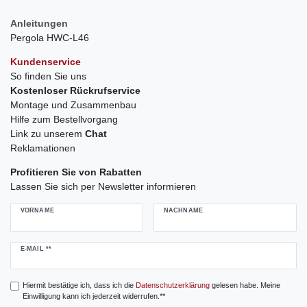
Anleitungen
Pergola HWC-L46
Kundenservice
So finden Sie uns
Kostenloser Rückrufservice
Montage und Zusammenbau
Hilfe zum Bestellvorgang
Link zu unserem
Chat
Reklamationen
Profitieren Sie von Rabatten
Lassen Sie sich per Newsletter informieren
VORNAME
NACHNAME
Newsletter
E-MAIL **
Honig
Hiermit bestätige ich, dass ich die
Daten­schutz­erklärung
gelesen habe. Meine
Einwilligung kann ich jederzeit widerrufen.**