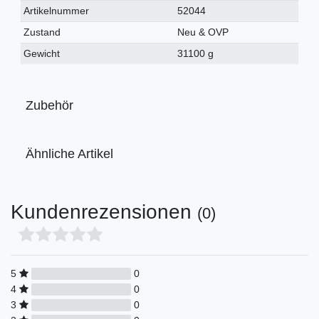
Technisches
Wert
Artikelnummer
52044
Merkmal
Zustand
Neu & OVP
Gewicht
31100 g
Zubehör
Ähnliche Artikel
Kundenrezensionen
(0)
5
0
4
0
3
0