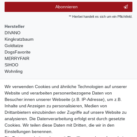
Abonnieren
** Hierbei handelt es sich um ein Pflichtfeld.
Hersteller
DIVANO
Kingkratzbaum
Goldtatze
DogsFavorite
MERRYFAIR
SIHOO
Wohnling
weitere Shops
Wir verwenden Cookies und ähnliche Technologien auf unserer
Website und verarbeiten personenbezogene Daten von
traumlampen
- Lampen und Kronleuchter
Besucher:innen unserer Webseite (z.B. IP-Adresse), um z.B.
kinderwagencenter
- Exklusive und günstige Kinderwagen
Inhalte und Anzeigen zu personalisieren, Medien von
gastrogeraete24
- alles für Gastronomie und Imbiss
Drittanbietern einzubinden oder Zugriffe auf unsere Website zu
soziale Medien
analysieren. Die Datenverarbeitung erfolgt erst durch gesetzte
Cookies. Wir teilen diese Daten mit Dritten, die wir in den
Facebook
Einstellungen benennen.
sicher einkaufen