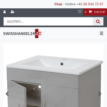
Chat
- Hotline
+41 56 534 72 67
0
0,00 CHF
☰