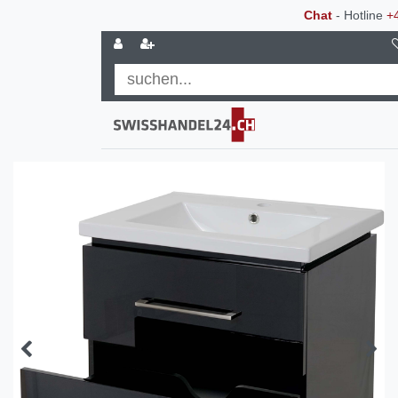
Chat
- Hotline
+