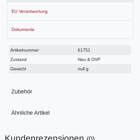
EU Verantwortung
Dokumente
Technisches
Wert
Artikelnummer
61751
Merkmal
Zustand
Neu & OVP
Gewicht
null g
Zubehör
Ähnliche Artikel
Kundenrezensionen
(0)