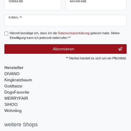
VORNAME
NACHNAME
Newsletter
E-MAIL **
Honig
Hiermit bestätige ich, dass ich die
Daten­schutz­erklärung
gelesen habe. Meine
Einwilligung kann ich jederzeit widerrufen.**
Abonnieren
** Hierbei handelt es sich um ein Pflichtfeld.
Hersteller
DIVANO
Kingkratzbaum
Goldtatze
DogsFavorite
MERRYFAIR
SIHOO
Wohnling
weitere Shops