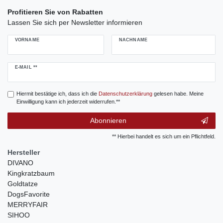
Profitieren Sie von Rabatten
Lassen Sie sich per Newsletter informieren
VORNAME
NACHNAME
Newsletter
E-MAIL **
Honig
Hiermit bestätige ich, dass ich die
Daten­schutz­erklärung
gelesen habe. Meine
Einwilligung kann ich jederzeit widerrufen.**
Abonnieren
** Hierbei handelt es sich um ein Pflichtfeld.
Hersteller
DIVANO
Kingkratzbaum
Goldtatze
DogsFavorite
MERRYFAIR
SIHOO