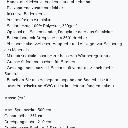
- Handkurbel leicht zu bedienen und abnehmbar
- Platzsparend zusammenfaltbar
- Inklusive Bodenkreuz
- Aus rostfreiem Aluminium
- Schirmbezug 100% Polyester, 220g/m²
- Optional mit Schirmständer, Drehplatte oder aus Aluminium
- Bei Variante mit Drehplatte um 360° drehbar
- Abstandshalter zwischen Hauptrohr und Ausleger zur Schonung
des Materials
- Mit Luftzirkulationshaube zur besseren Wärmeregulierung
- Grosse Aufnahmetaschen für Streben
- Gestänge nochmals mit Schirmstoff vernäht --> noch mehr
Stabilität
- Beachten Sie unsere separat angebotene Bodenhülse für
Luxus-Ampelschirme HWC (nicht im Lieferumfang enthalten)
Masse (ca.):
Max. Spannweite: 500 cm
Gesamthöhe: 251 cm
Durchgangshöhe: 210 cm
Durchmesser Streben: 2,5 cm x 1,5 cm