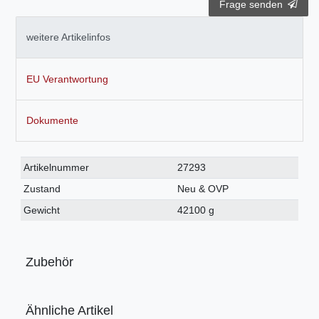
Frage senden
weitere Artikelinfos
EU Verantwortung
Dokumente
Technisches
Wert
Artikelnummer
27293
Merkmal
Zustand
Neu & OVP
Gewicht
42100 g
Zubehör
Ähnliche Artikel