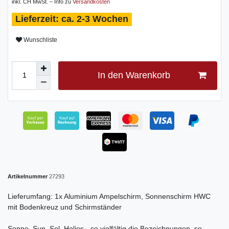
inkl. CH MwSt. – Info zu
Versandkosten
ca. 2-3 Wochen
Wunschliste
In den Warenkorb
Artikelnummer
27293
Lieferumfang: 1x Aluminium Ampelschirm, Sonnenschirm HWC
mit Bodenkreuz und Schirmständer
Sonne, Sun, Sol, Helios - so vielfältig die Bezeichnungen, so