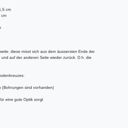
1,5 cm
5 cm
m
eite: diese misst sich aus dem äussersten Ende der
n und auf der anderen Seite wieder zurück. D.h. die
Bodenkreuzes:
n (Bohrungen sind vorhanden)
für eine gute Optik sorgt