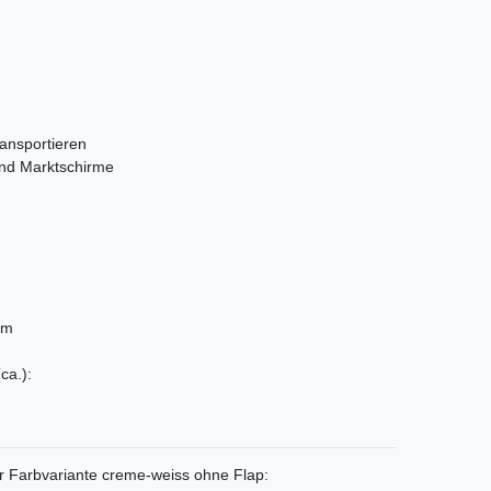
ransportieren
und Marktschirme
cm
ca.):
er Farbvariante creme-weiss ohne Flap: