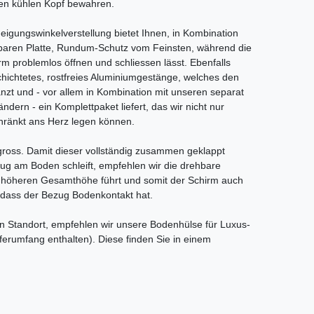
nen kühlen Kopf bewahren.
Neigungswinkelverstellung bietet Ihnen, in Kombination
hbaren Platte, Rundum-Schutz vom Feinsten, während die
rm problemlos öffnen und schliessen lässt. Ebenfalls
schichtetes, rostfreies Aluminiumgestänge, welches den
nzt und - vor allem in Kombination mit unseren separat
ndern - ein Komplettpaket liefert, das wir nicht nur
ränkt ans Herz legen können.
 gross. Damit dieser vollständig zusammen geklappt
g am Boden schleift, empfehlen wir die drehbare
er höheren Gesamthöhe führt und somit der Schirm auch
dass der Bezug Bodenkontakt hat.
en Standort, empfehlen wir unsere Bodenhülse für Luxus-
erumfang enthalten). Diese finden Sie in einem