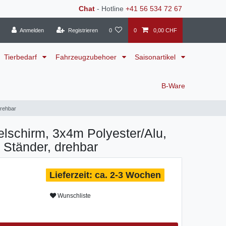
Chat
- Hotline
+41 56 534 72 67
Anmelden
Registrieren
0
0
0,00 CHF
Tierbedarf
Fahrzeugzubehoer
Saisonartikel
B-Ware
drehbar
schirm, 3x4m Polyester/Alu,
 Ständer, drehbar
ca. 2-3 Wochen
Wunschliste