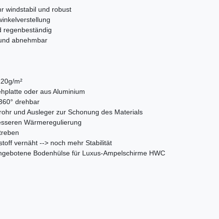
hr windstabil und robust
inkelverstellung
d regenbeständig
n und abnehmbar
220g/m²
ehplatte oder aus Aluminium
 360° drehbar
rohr und Ausleger zur Schonung des Materials
 besseren Wärmeregulierung
treben
off vernäht --> noch mehr Stabilität
 angebotene Bodenhülse für Luxus-Ampelschirme HWC
)