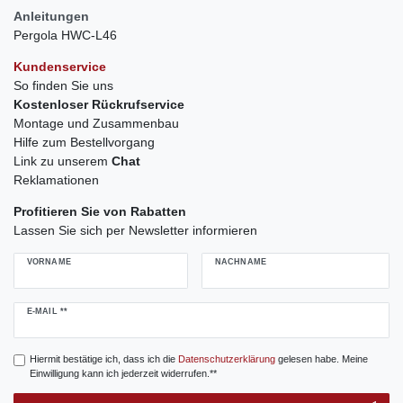
Anleitungen
Pergola HWC-L46
Kundenservice
So finden Sie uns
Kostenloser Rückrufservice
Montage und Zusammenbau
Hilfe zum Bestellvorgang
Link zu unserem
Chat
Reklamationen
Profitieren Sie von Rabatten
Lassen Sie sich per Newsletter informieren
VORNAME
NACHNAME
Newsletter
E-MAIL **
Honig
Hiermit bestätige ich, dass ich die
Daten­schutz­erklärung
gelesen habe. Meine
Einwilligung kann ich jederzeit widerrufen.**