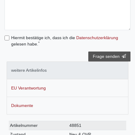
Hiermit bestätige ich, dass ich die
Daten­schutz­erklärung
*
gelesen habe.
Frage senden
weitere Artikelinfos
EU Verantwortung
Dokumente
Technisches
Wert
Artikelnummer
48851
Merkmal
Zustand
Neu & OVP