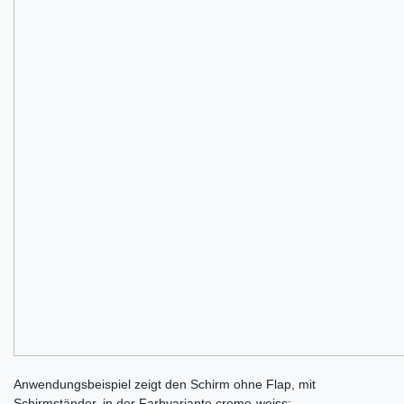
Anwendungsbeispiel zeigt den Schirm ohne Flap, mit
Schirmständer, in der Farbvariante creme-weiss: