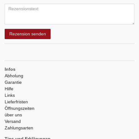
Bewertungssternen
Bewertungssternen
Bewertungssternen
Bewertungssternen
Bewertungssternen
(optional)
Titel
Rezensionstext
Rezension senden
Infos
Abholung
Garantie
Hilfe
Links
Lieferfristen
Öffnungszeiten
über uns
Versand
Zahlungsarten
Tips und Erklärungen