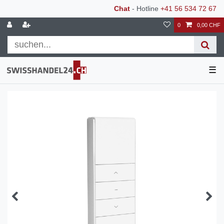
Chat
- Hotline
+41 56 534 72 67
0
0,00 CHF
☰