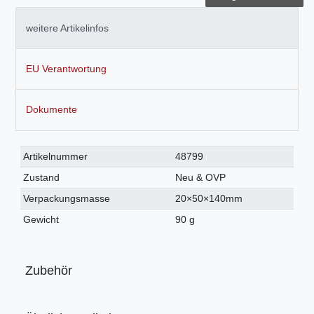
weitere Artikelinfos
EU Verantwortung
Dokumente
Technisches
Wert
Artikelnummer
48799
Merkmal
Zustand
Neu & OVP
Verpackungsmasse
20×50×140mm
Gewicht
90 g
Zubehör