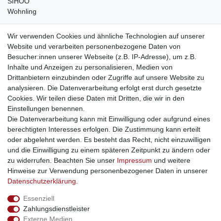
SIHOO
Wohnling
weitere Shops
Wir verwenden Cookies und ähnliche Technologien auf unserer
Website und verarbeiten personenbezogene Daten von
traumlampen
- Lampen und Kronleuchter
Besucher:innen unserer Webseite (z.B. IP-Adresse), um z.B.
kinderwagencenter
- Exklusive und günstige Kinderwagen
Inhalte und Anzeigen zu personalisieren, Medien von
gastrogeraete24
- alles für Gastronomie und Imbiss
Drittanbietern einzubinden oder Zugriffe auf unsere Website zu
soziale Medien
analysieren. Die Datenverarbeitung erfolgt erst durch gesetzte
Cookies. Wir teilen diese Daten mit Dritten, die wir in den
Facebook
Einstellungen benennen.
sicher einkaufen
Die Datenverarbeitung kann mit Einwilligung oder aufgrund eines
berechtigten Interesses erfolgen. Die Zustimmung kann erteilt
oder abgelehnt werden. Es besteht das Recht, nicht einzuwilligen
und die Einwilligung zu einem späteren Zeitpunkt zu ändern oder
zu widerrufen. Beachten Sie unser
Impressum
und weitere
Sichere Bestellung und Zahlung via SSL Verschlüsselung
Hinweise zur Verwendung personenbezogener Daten in unserer
Daten­schutz­erklärung
.
Essenziell
Widerrufs­recht
Widerrufs­formular
Impressum
Zahlungsdienstleister
Externe Medien