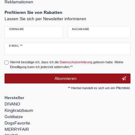
Reklamationen
Profitieren Sie von Rabatten
Lassen Sie sich per Newsletter informieren
VORNAME
NACHNAME
Newsletter
E-MAIL **
Honig
Hiermit bestätige ich, dass ich die
Daten­schutz­erklärung
gelesen habe. Meine
Einwilligung kann ich jederzeit widerrufen.**
Abonnieren
** Hierbei handelt es sich um ein Pflichtfeld.
Hersteller
DIVANO
Kingkratzbaum
Goldtatze
DogsFavorite
MERRYFAIR