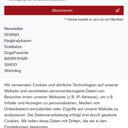
Abonnieren
** Hierbei handelt es sich um ein Pflichtfeld.
Hersteller
DIVANO
Kingkratzbaum
Goldtatze
DogsFavorite
MERRYFAIR
SIHOO
Wohnling
weitere Shops
Wir verwenden Cookies und ähnliche Technologien auf unserer
Website und verarbeiten personenbezogene Daten von
traumlampen
- Lampen und Kronleuchter
Besucher:innen unserer Webseite (z.B. IP-Adresse), um z.B.
kinderwagencenter
- Exklusive und günstige Kinderwagen
Inhalte und Anzeigen zu personalisieren, Medien von
gastrogeraete24
- alles für Gastronomie und Imbiss
Drittanbietern einzubinden oder Zugriffe auf unsere Website zu
soziale Medien
analysieren. Die Datenverarbeitung erfolgt erst durch gesetzte
Cookies. Wir teilen diese Daten mit Dritten, die wir in den
Facebook
Einstellungen benennen.