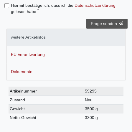
Hiermit bestätige ich, dass ich die
Daten­schutz­erklärung
*
gelesen habe.
Frage senden
weitere Artikelinfos
EU Verantwortung
Dokumente
Technisches
Wert
Artikelnummer
59295
Merkmal
Zustand
Neu
Gewicht
3500 g
Netto-Gewicht
3300 g