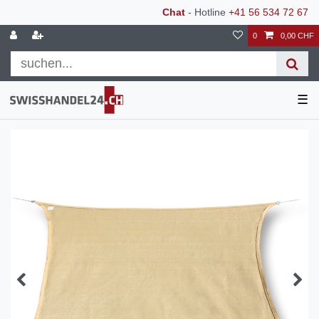
Chat
- Hotline
+41 56 534 72 67
0
0,00 CHF
☰