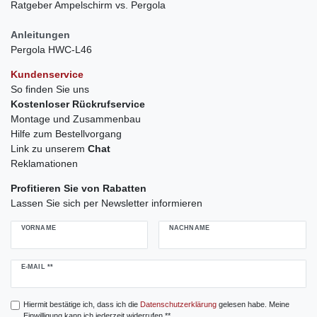
Ratgeber Ampelschirm vs. Pergola
Anleitungen
Pergola HWC-L46
Kundenservice
So finden Sie uns
Kostenloser Rückrufservice
Montage und Zusammenbau
Hilfe zum Bestellvorgang
Link zu unserem
Chat
Reklamationen
Profitieren Sie von Rabatten
Lassen Sie sich per Newsletter informieren
VORNAME
NACHNAME
Newsletter
E-MAIL **
Honig
Hiermit bestätige ich, dass ich die
Daten­schutz­erklärung
gelesen habe. Meine
Einwilligung kann ich jederzeit widerrufen.**