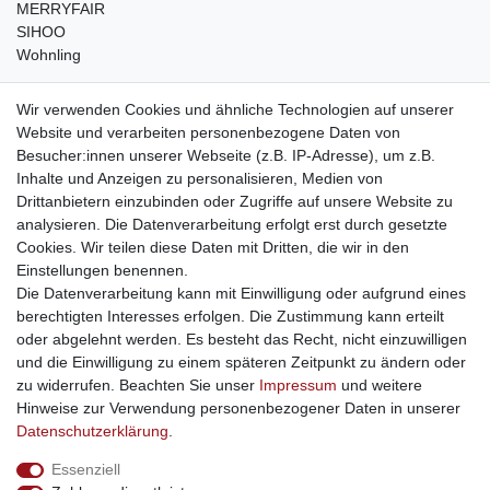
MERRYFAIR
SIHOO
Wohnling
weitere Shops
Wir verwenden Cookies und ähnliche Technologien auf unserer
Website und verarbeiten personenbezogene Daten von
traumlampen
- Lampen und Kronleuchter
Besucher:innen unserer Webseite (z.B. IP-Adresse), um z.B.
kinderwagencenter
- Exklusive und günstige Kinderwagen
Inhalte und Anzeigen zu personalisieren, Medien von
gastrogeraete24
- alles für Gastronomie und Imbiss
Drittanbietern einzubinden oder Zugriffe auf unsere Website zu
soziale Medien
analysieren. Die Datenverarbeitung erfolgt erst durch gesetzte
Cookies. Wir teilen diese Daten mit Dritten, die wir in den
Facebook
Einstellungen benennen.
sicher einkaufen
Die Datenverarbeitung kann mit Einwilligung oder aufgrund eines
berechtigten Interesses erfolgen. Die Zustimmung kann erteilt
oder abgelehnt werden. Es besteht das Recht, nicht einzuwilligen
und die Einwilligung zu einem späteren Zeitpunkt zu ändern oder
zu widerrufen. Beachten Sie unser
Impressum
und weitere
Sichere Bestellung und Zahlung via SSL Verschlüsselung
Hinweise zur Verwendung personenbezogener Daten in unserer
Daten­schutz­erklärung
.
Essenziell