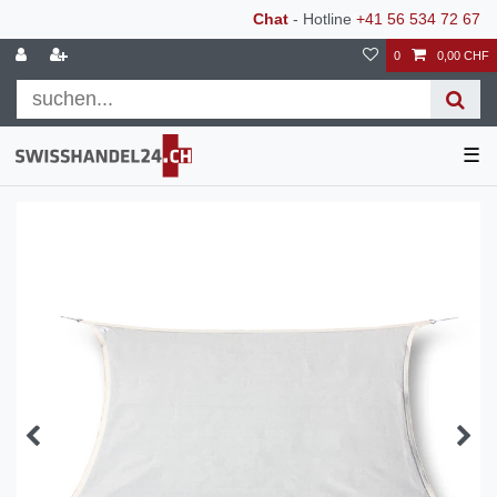
Chat
- Hotline
+41 56 534 72 67
0
0,00 CHF
☰