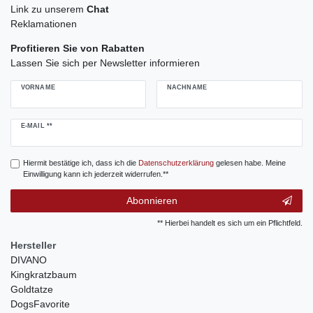
Link zu unserem
Chat
Reklamationen
Profitieren Sie von Rabatten
Lassen Sie sich per Newsletter informieren
VORNAME
NACHNAME
Newsletter
E-MAIL **
Honig
Hiermit bestätige ich, dass ich die
Daten­schutz­erklärung
gelesen habe. Meine
Einwilligung kann ich jederzeit widerrufen.**
Abonnieren
** Hierbei handelt es sich um ein Pflichtfeld.
Hersteller
DIVANO
Kingkratzbaum
Goldtatze
DogsFavorite