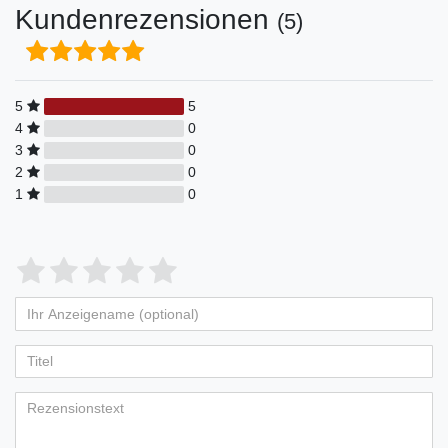
Kundenrezensionen
(5)
5
5
4
0
3
0
2
0
1
0
Bewertungssterne
1
2
3
4
5
von
von
von
von
von
Ihr
Platzhalter
5
5
5
5
5
Anzeigename
Bewertungssternen
Bewertungssternen
Bewertungssternen
Bewertungssternen
Bewertungssternen
(optional)
Titel