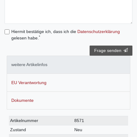
Hiermit bestätige ich, dass ich die
Daten­schutz­erklärung
*
gelesen habe.
Frage senden
weitere Artikelinfos
EU Verantwortung
Dokumente
Technisches
Wert
Artikelnummer
8571
Merkmal
Zustand
Neu