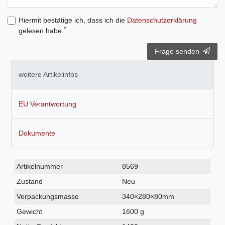
Hiermit bestätige ich, dass ich die
Daten­schutz­erklärung
*
gelesen habe.
Frage senden
weitere Artikelinfos
EU Verantwortung
Dokumente
Technisches
Wert
Artikelnummer
8569
Merkmal
Zustand
Neu
Verpackungsmasse
340×280×80mm
Gewicht
1600 g