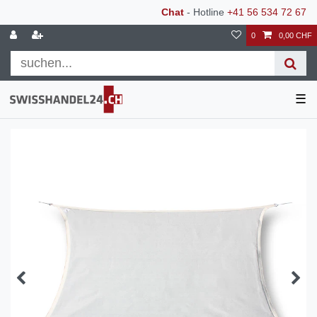
Chat
- Hotline
+41 56 534 72 67
0
0,00 CHF
☰