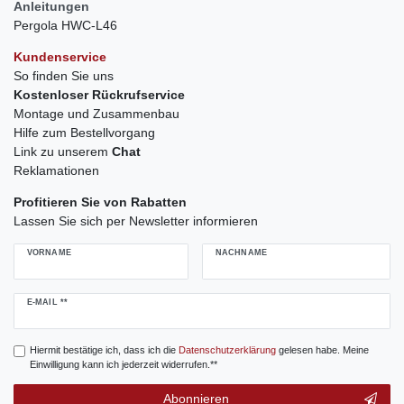
Anleitungen
Pergola HWC-L46
Kundenservice
So finden Sie uns
Kostenloser Rückrufservice
Montage und Zusammenbau
Hilfe zum Bestellvorgang
Link zu unserem
Chat
Reklamationen
Profitieren Sie von Rabatten
Lassen Sie sich per Newsletter informieren
VORNAME
NACHNAME
Newsletter
E-MAIL **
Honig
Hiermit bestätige ich, dass ich die
Daten­schutz­erklärung
gelesen habe. Meine
Einwilligung kann ich jederzeit widerrufen.**
Abonnieren