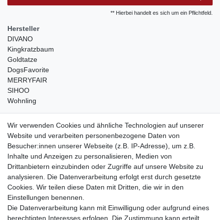
** Hierbei handelt es sich um ein Pflichtfeld.
Hersteller
DIVANO
Kingkratzbaum
Goldtatze
DogsFavorite
MERRYFAIR
SIHOO
Wohnling
weitere Shops
Wir verwenden Cookies und ähnliche Technologien auf unserer
Website und verarbeiten personenbezogene Daten von
traumlampen
- Lampen und Kronleuchter
Besucher:innen unserer Webseite (z.B. IP-Adresse), um z.B.
kinderwagencenter
- Exklusive und günstige Kinderwagen
Inhalte und Anzeigen zu personalisieren, Medien von
gastrogeraete24
- alles für Gastronomie und Imbiss
Drittanbietern einzubinden oder Zugriffe auf unsere Website zu
soziale Medien
analysieren. Die Datenverarbeitung erfolgt erst durch gesetzte
Cookies. Wir teilen diese Daten mit Dritten, die wir in den
Facebook
Einstellungen benennen.
sicher einkaufen
Die Datenverarbeitung kann mit Einwilligung oder aufgrund eines
berechtigten Interesses erfolgen. Die Zustimmung kann erteilt