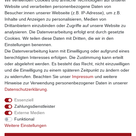
Wir verwenden Cookies und ähnliche Technologien auf unserer
Website und verarbeiten personenbezogene Daten von
traumlampen
- Lampen und Kronleuchter
Besucher:innen unserer Webseite (z.B. IP-Adresse), um z.B.
kinderwagencenter
- Exklusive und günstige Kinderwagen
Inhalte und Anzeigen zu personalisieren, Medien von
gastrogeraete24
- alles für Gastronomie und Imbiss
Drittanbietern einzubinden oder Zugriffe auf unsere Website zu
soziale Medien
analysieren. Die Datenverarbeitung erfolgt erst durch gesetzte
Cookies. Wir teilen diese Daten mit Dritten, die wir in den
Facebook
Einstellungen benennen.
sicher einkaufen
Die Datenverarbeitung kann mit Einwilligung oder aufgrund eines
berechtigten Interesses erfolgen. Die Zustimmung kann erteilt
oder abgelehnt werden. Es besteht das Recht, nicht einzuwilligen
und die Einwilligung zu einem späteren Zeitpunkt zu ändern oder
zu widerrufen. Beachten Sie unser
Impressum
und weitere
Sichere Bestellung und Zahlung via SSL Verschlüsselung
Hinweise zur Verwendung personenbezogener Daten in unserer
Daten­schutz­erklärung
.
Essenziell
Widerrufs­recht
Widerrufs­formular
Impressum
Zahlungsdienstleister
Externe Medien
Funktional
Daten­schutz­erklärung
AGB
Kontakt
Weitere Einstellungen