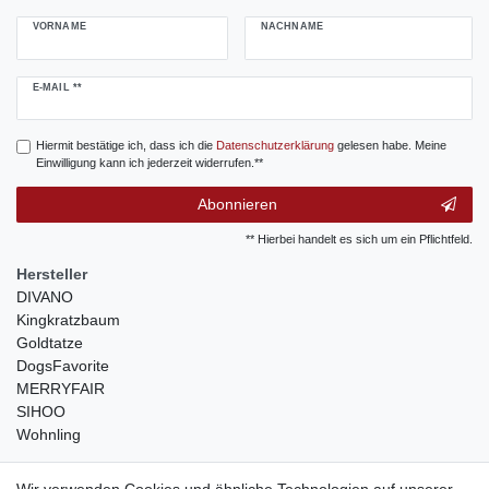
VORNAME
NACHNAME
Newsletter
E-MAIL **
Honig
Hiermit bestätige ich, dass ich die
Daten­schutz­erklärung
gelesen habe. Meine
Einwilligung kann ich jederzeit widerrufen.**
Abonnieren
** Hierbei handelt es sich um ein Pflichtfeld.
Hersteller
DIVANO
Kingkratzbaum
Goldtatze
DogsFavorite
MERRYFAIR
SIHOO
Wohnling
weitere Shops