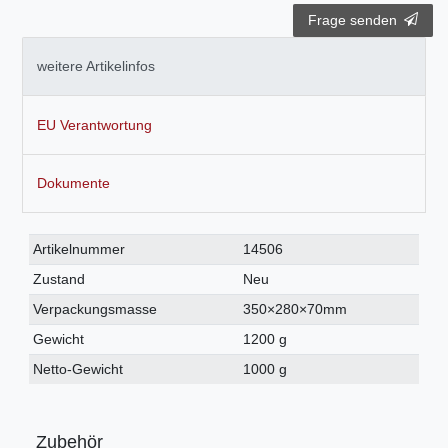
Frage senden
weitere Artikelinfos
EU Verantwortung
Dokumente
Technisches
Wert
Artikelnummer
14506
Merkmal
Zustand
Neu
Verpackungsmasse
350×280×70mm
Gewicht
1200 g
Netto-Gewicht
1000 g
Zubehör