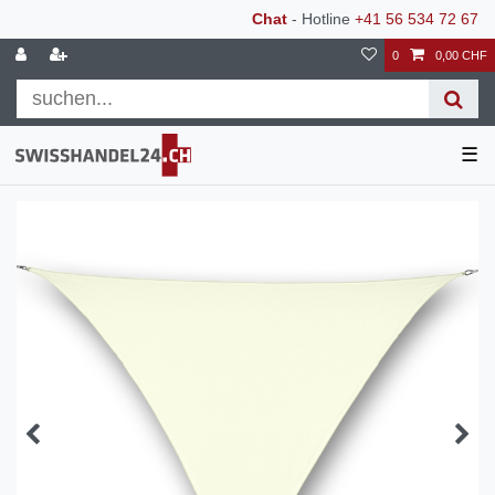
Chat
- Hotline
+41 56 534 72 67
0
0,00 CHF
☰