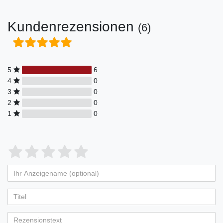
Kundenrezensionen
(6)
5
6
4
0
3
0
2
0
1
0
Bewertungssterne
1
2
3
4
5
von
von
von
von
von
Ihr
Platzhalter
5
5
5
5
5
Anzeigename
Bewertungssternen
Bewertungssternen
Bewertungssternen
Bewertungssternen
Bewertungssternen
(optional)
Titel