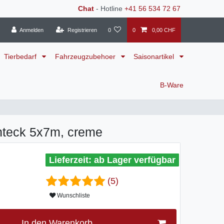
Chat
- Hotline
+41 56 534 72 67
Anmelden
Registrieren
0
0
0,00 CHF
Tierbedarf
Fahrzeugzubehoer
Saisonartikel
B-Ware
teck 5x7m, creme
ab Lager verfügbar
(5)
Wunschliste
In den Warenkorb