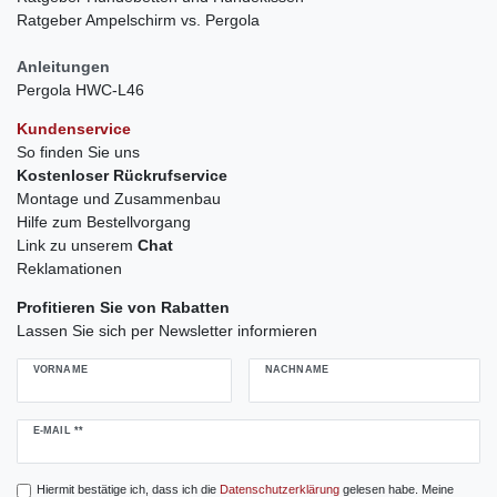
Ratgeber Ampelschirm vs. Pergola
Anleitungen
Pergola HWC-L46
Kundenservice
So finden Sie uns
Kostenloser Rückrufservice
Montage und Zusammenbau
Hilfe zum Bestellvorgang
Link zu unserem
Chat
Reklamationen
Profitieren Sie von Rabatten
Lassen Sie sich per Newsletter informieren
VORNAME
NACHNAME
Newsletter
E-MAIL **
Honig
Hiermit bestätige ich, dass ich die
Daten­schutz­erklärung
gelesen habe. Meine