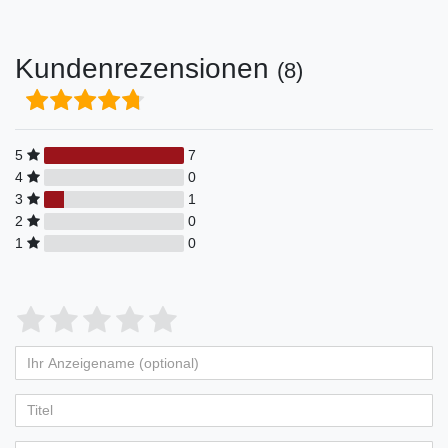
Kundenrezensionen
(8)
5
7
4
0
3
1
2
0
1
0
Bewertungssterne
1
2
3
4
5
von
von
von
von
von
Ihr
Platzhalter
5
5
5
5
5
Anzeigename
Bewertungssternen
Bewertungssternen
Bewertungssternen
Bewertungssternen
Bewertungssternen
(optional)
Titel