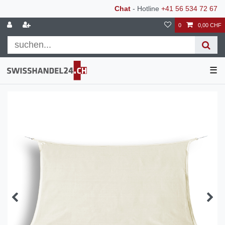
Chat
- Hotline
+41 56 534 72 67
0
0,00 CHF
☰