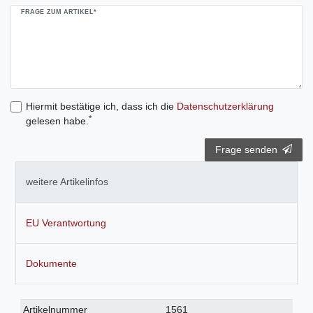
FRAGE ZUM ARTIKEL*
Hiermit bestätige ich, dass ich die
Daten­schutz­erklärung
*
gelesen habe.
Frage senden
weitere Artikelinfos
EU Verantwortung
Dokumente
Technisches
Wert
Artikelnummer
1561