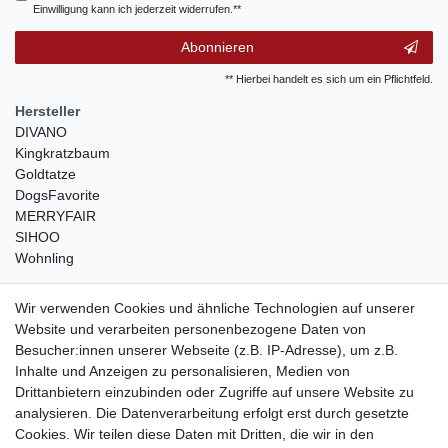
Einwilligung kann ich jederzeit widerrufen.**
Abonnieren
** Hierbei handelt es sich um ein Pflichtfeld.
Hersteller
DIVANO
Kingkratzbaum
Goldtatze
DogsFavorite
MERRYFAIR
SIHOO
Wohnling
weitere Shops
Wir verwenden Cookies und ähnliche Technologien auf unserer
Website und verarbeiten personenbezogene Daten von
traumlampen
- Lampen und Kronleuchter
Besucher:innen unserer Webseite (z.B. IP-Adresse), um z.B.
kinderwagencenter
- Exklusive und günstige Kinderwagen
Inhalte und Anzeigen zu personalisieren, Medien von
gastrogeraete24
- alles für Gastronomie und Imbiss
Drittanbietern einzubinden oder Zugriffe auf unsere Website zu
soziale Medien
analysieren. Die Datenverarbeitung erfolgt erst durch gesetzte
Cookies. Wir teilen diese Daten mit Dritten, die wir in den
Facebook