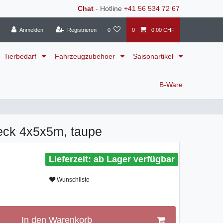
Chat
- Hotline
+41 56 534 72 67
Anmelden
Registrieren
0
0
0,00 CHF
Tierbedarf
Fahrzeugzubehoer
Saisonartikel
B-Ware
eck 4x5x5m, taupe
ab Lager verfügbar
Wunschliste
In den Warenkorb