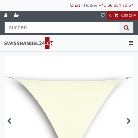
Chat
- Hotline
+41 56 534 72 67
0
0,00 CHF
☰