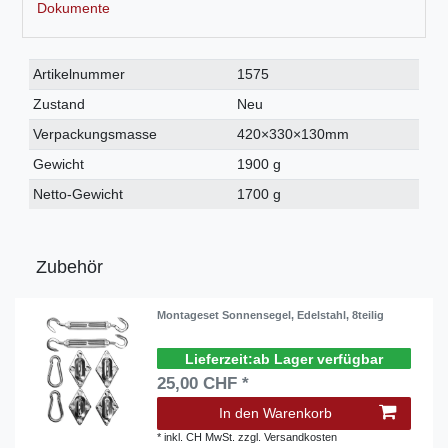
Dokumente
Technisches
Wert
Artikelnummer
1575
Merkmal
Zustand
Neu
Verpackungsmasse
420×330×130mm
Gewicht
1900 g
Netto-Gewicht
1700 g
Zubehör
Montageset Sonnensegel, Edelstahl, 8teilig
ab Lager verfügbar
25,00 CHF *
In den Warenkorb
*
inkl. CH MwSt.
zzgl.
Versandkosten