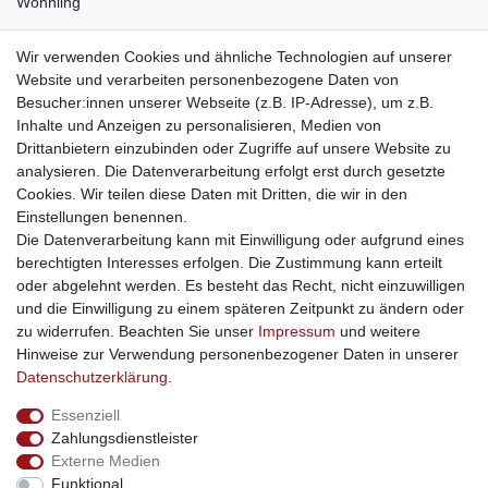
Wohnling
weitere Shops
Wir verwenden Cookies und ähnliche Technologien auf unserer
Website und verarbeiten personenbezogene Daten von
traumlampen
- Lampen und Kronleuchter
Besucher:innen unserer Webseite (z.B. IP-Adresse), um z.B.
kinderwagencenter
- Exklusive und günstige Kinderwagen
Inhalte und Anzeigen zu personalisieren, Medien von
gastrogeraete24
- alles für Gastronomie und Imbiss
Drittanbietern einzubinden oder Zugriffe auf unsere Website zu
soziale Medien
analysieren. Die Datenverarbeitung erfolgt erst durch gesetzte
Cookies. Wir teilen diese Daten mit Dritten, die wir in den
Facebook
Einstellungen benennen.
sicher einkaufen
Die Datenverarbeitung kann mit Einwilligung oder aufgrund eines
berechtigten Interesses erfolgen. Die Zustimmung kann erteilt
oder abgelehnt werden. Es besteht das Recht, nicht einzuwilligen
und die Einwilligung zu einem späteren Zeitpunkt zu ändern oder
zu widerrufen. Beachten Sie unser
Impressum
und weitere
Sichere Bestellung und Zahlung via SSL Verschlüsselung
Hinweise zur Verwendung personenbezogener Daten in unserer
Daten­schutz­erklärung
.
Essenziell
Widerrufs­recht
Widerrufs­formular
Impressum
Zahlungsdienstleister
Externe Medien
Funktional