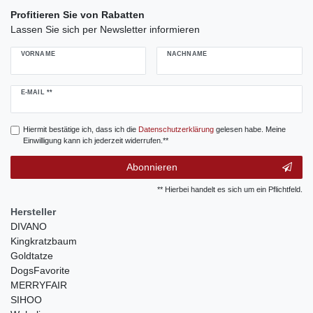
Profitieren Sie von Rabatten
Lassen Sie sich per Newsletter informieren
VORNAME
NACHNAME
Newsletter
E-MAIL **
Honig
Hiermit bestätige ich, dass ich die
Daten­schutz­erklärung
gelesen habe. Meine
Einwilligung kann ich jederzeit widerrufen.**
Abonnieren
** Hierbei handelt es sich um ein Pflichtfeld.
Hersteller
DIVANO
Kingkratzbaum
Goldtatze
DogsFavorite
MERRYFAIR
SIHOO