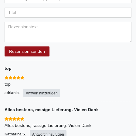
Ihr
Platzhalter
5
5
5
5
5
Anzeigename
Bewertungssternen
Bewertungssternen
Bewertungssternen
Bewertungssternen
Bewertungssternen
(optional)
Titel
Rezensionstext
Rezension senden
top
top
adrian b.
Antwort hinzufügen
Alles bestens, rassige Lieferung. Vielen Dank
Alles bestens, rassige Lieferung. Vielen Dank
Katharina S.
Antwort hinzufügen