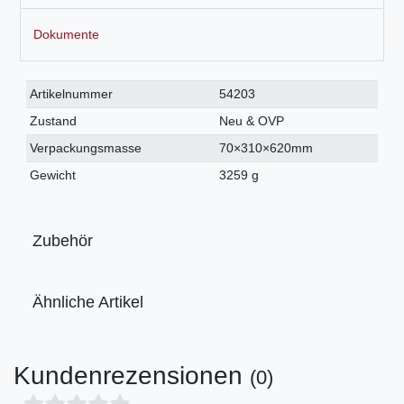
Dokumente
Technisches
Wert
Artikelnummer
54203
Merkmal
Zustand
Neu & OVP
Verpackungsmasse
70×310×620mm
Gewicht
3259 g
Zubehör
Ähnliche Artikel
Kundenrezensionen
(0)