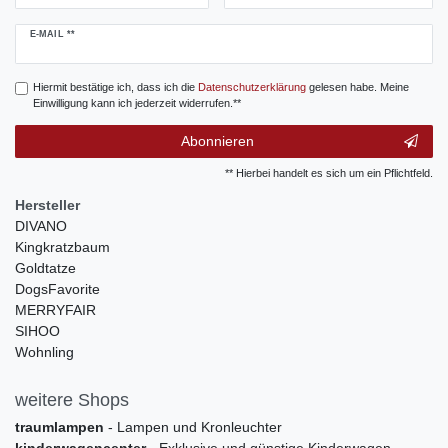
Newsletter
E-MAIL **
Honig
Hiermit bestätige ich, dass ich die
Daten­schutz­erklärung
gelesen habe. Meine
Einwilligung kann ich jederzeit widerrufen.**
Abonnieren
** Hierbei handelt es sich um ein Pflichtfeld.
Hersteller
DIVANO
Kingkratzbaum
Goldtatze
DogsFavorite
MERRYFAIR
SIHOO
Wohnling
weitere Shops
traumlampen
- Lampen und Kronleuchter