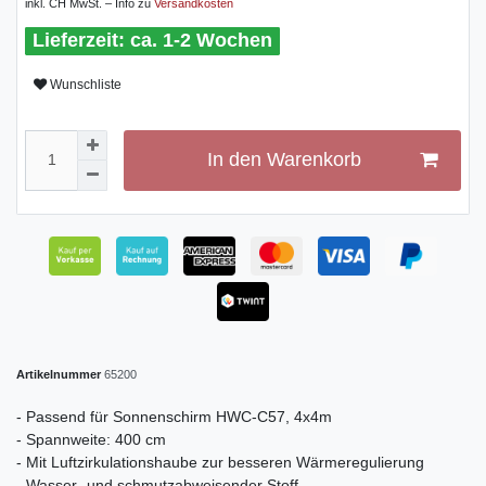
inkl. CH MwSt. – Info zu
Versandkosten
ca. 1-2 Wochen
Wunschliste
In den Warenkorb
Artikelnummer
65200
- Passend für Sonnenschirm HWC-C57, 4x4m
- Spannweite: 400 cm
- Mit Luftzirkulationshaube zur besseren Wärmeregulierung
- Wasser- und schmutzabweisender Stoff