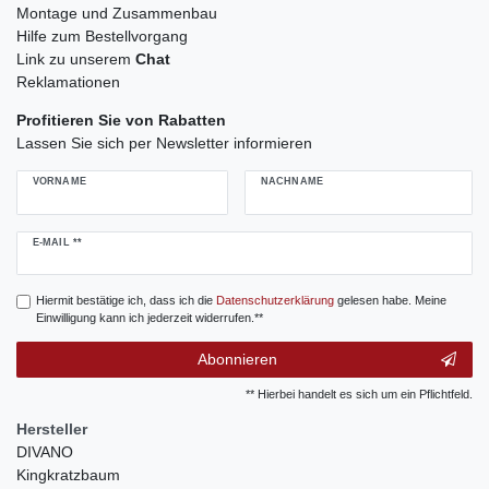
Montage und Zusammenbau
Hilfe zum Bestellvorgang
Link zu unserem
Chat
Reklamationen
Profitieren Sie von Rabatten
Lassen Sie sich per Newsletter informieren
VORNAME
NACHNAME
Newsletter
E-MAIL **
Honig
Hiermit bestätige ich, dass ich die
Daten­schutz­erklärung
gelesen habe. Meine
Einwilligung kann ich jederzeit widerrufen.**
Abonnieren
** Hierbei handelt es sich um ein Pflichtfeld.
Hersteller
DIVANO
Kingkratzbaum