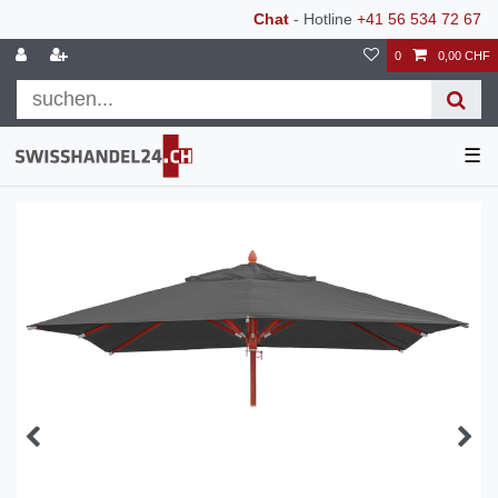
Chat
- Hotline
+41 56 534 72 67
0
0,00 CHF
☰