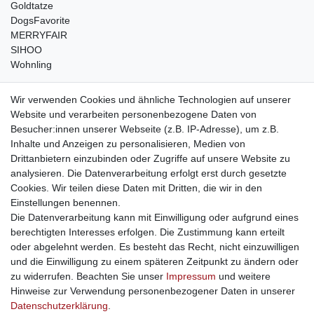
Goldtatze
DogsFavorite
MERRYFAIR
SIHOO
Wohnling
weitere Shops
Wir verwenden Cookies und ähnliche Technologien auf unserer
Website und verarbeiten personenbezogene Daten von
traumlampen
- Lampen und Kronleuchter
Besucher:innen unserer Webseite (z.B. IP-Adresse), um z.B.
kinderwagencenter
- Exklusive und günstige Kinderwagen
Inhalte und Anzeigen zu personalisieren, Medien von
gastrogeraete24
- alles für Gastronomie und Imbiss
Drittanbietern einzubinden oder Zugriffe auf unsere Website zu
soziale Medien
analysieren. Die Datenverarbeitung erfolgt erst durch gesetzte
Cookies. Wir teilen diese Daten mit Dritten, die wir in den
Facebook
Einstellungen benennen.
sicher einkaufen
Die Datenverarbeitung kann mit Einwilligung oder aufgrund eines
berechtigten Interesses erfolgen. Die Zustimmung kann erteilt
oder abgelehnt werden. Es besteht das Recht, nicht einzuwilligen
und die Einwilligung zu einem späteren Zeitpunkt zu ändern oder
zu widerrufen. Beachten Sie unser
Impressum
und weitere
Sichere Bestellung und Zahlung via SSL Verschlüsselung
Hinweise zur Verwendung personenbezogener Daten in unserer
Daten­schutz­erklärung
.