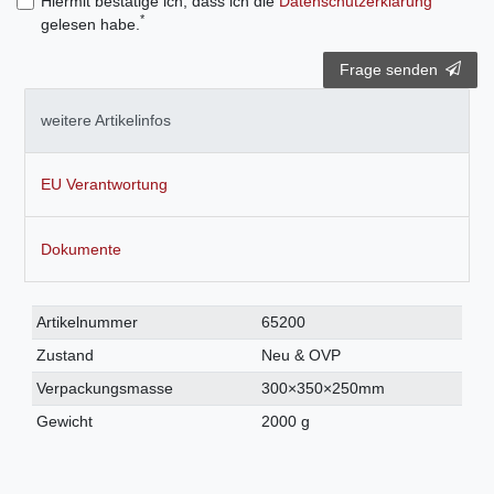
Hiermit bestätige ich, dass ich die
Daten­schutz­erklärung
*
gelesen habe.
Frage senden
weitere Artikelinfos
EU Verantwortung
Dokumente
Technisches
Wert
Artikelnummer
65200
Merkmal
Zustand
Neu & OVP
Verpackungsmasse
300×350×250mm
Gewicht
2000 g