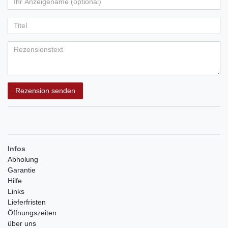
Ihr
Platzhalter
5
5
5
5
5
Anzeigename
Bewertungssternen
Bewertungssternen
Bewertungssternen
Bewertungssternen
Bewertungssternen
(optional)
Titel
Rezensionstext
Rezension senden
Infos
Abholung
Garantie
Hilfe
Links
Lieferfristen
Öffnungszeiten
über uns