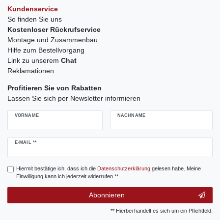
Kundenservice
So finden Sie uns
Kostenloser Rückrufservice
Montage und Zusammenbau
Hilfe zum Bestellvorgang
Link zu unserem
Chat
Reklamationen
Profitieren Sie von Rabatten
Lassen Sie sich per Newsletter informieren
VORNAME
NACHNAME
Newsletter
E-MAIL **
Honig
Hiermit bestätige ich, dass ich die
Daten­schutz­erklärung
gelesen habe. Meine
Einwilligung kann ich jederzeit widerrufen.**
Abonnieren
** Hierbei handelt es sich um ein Pflichtfeld.