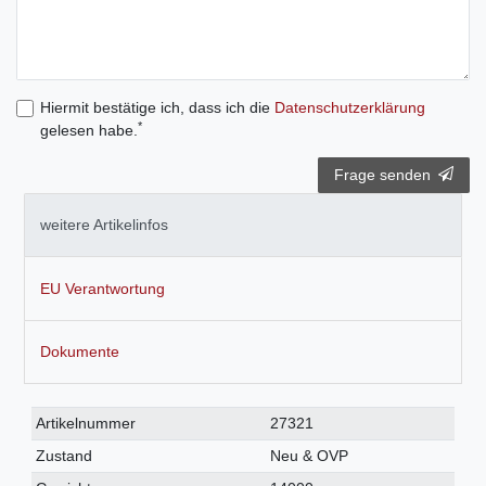
Hiermit bestätige ich, dass ich die
Daten­schutz­erklärung
*
gelesen habe.
Frage senden
weitere Artikelinfos
EU Verantwortung
Dokumente
Technisches
Wert
Artikelnummer
27321
Merkmal
Zustand
Neu & OVP