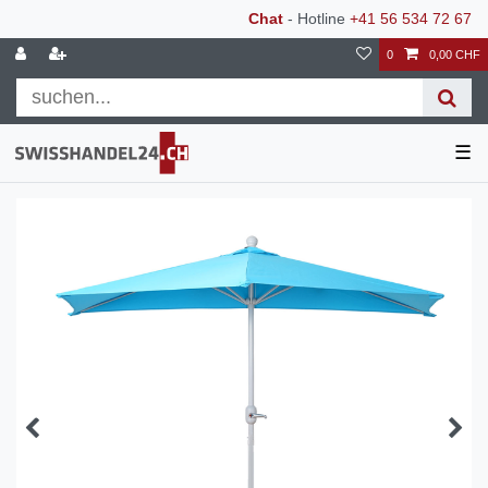
Chat
- Hotline
+41 56 534 72 67
0
0,00 CHF
☰