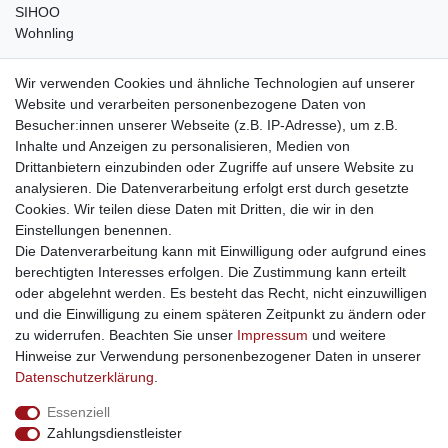
SIHOO
Wohnling
weitere Shops
Wir verwenden Cookies und ähnliche Technologien auf unserer
Website und verarbeiten personenbezogene Daten von
traumlampen
- Lampen und Kronleuchter
Besucher:innen unserer Webseite (z.B. IP-Adresse), um z.B.
kinderwagencenter
- Exklusive und günstige Kinderwagen
Inhalte und Anzeigen zu personalisieren, Medien von
gastrogeraete24
- alles für Gastronomie und Imbiss
Drittanbietern einzubinden oder Zugriffe auf unsere Website zu
soziale Medien
analysieren. Die Datenverarbeitung erfolgt erst durch gesetzte
Cookies. Wir teilen diese Daten mit Dritten, die wir in den
Facebook
Einstellungen benennen.
sicher einkaufen
Die Datenverarbeitung kann mit Einwilligung oder aufgrund eines
berechtigten Interesses erfolgen. Die Zustimmung kann erteilt
oder abgelehnt werden. Es besteht das Recht, nicht einzuwilligen
und die Einwilligung zu einem späteren Zeitpunkt zu ändern oder
zu widerrufen. Beachten Sie unser
Impressum
und weitere
Sichere Bestellung und Zahlung via SSL Verschlüsselung
Hinweise zur Verwendung personenbezogener Daten in unserer
Daten­schutz­erklärung
.
Essenziell
Widerrufs­recht
Widerrufs­formular
Impressum
Zahlungsdienstleister