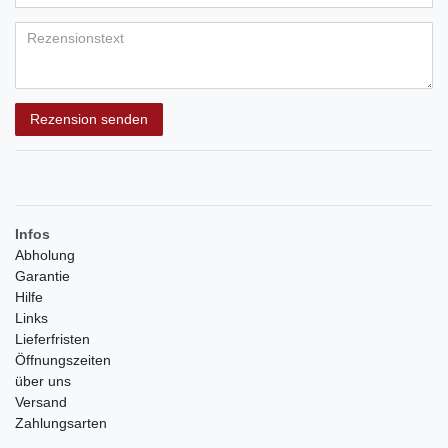
Bewertungssternen
Bewertungssternen
Bewertungssternen
Bewertungssternen
Bewertungssternen
(optional)
Titel
Rezensionstext
Rezension senden
Infos
Abholung
Garantie
Hilfe
Links
Lieferfristen
Öffnungszeiten
über uns
Versand
Zahlungsarten