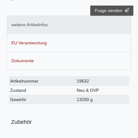
Frage senden
weitere Artikelinfos
EU Verantwortung
Dokumente
Technisches
Wert
Artikelnummer
19632
Merkmal
Zustand
Neu & OVP
Gewicht
13200 g
Zubehör