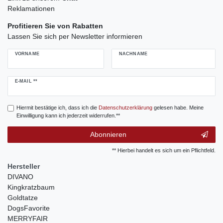
Reklamationen
Profitieren Sie von Rabatten
Lassen Sie sich per Newsletter informieren
VORNAME
NACHNAME
Newsletter
E-MAIL **
Honig
Hiermit bestätige ich, dass ich die
Daten­schutz­erklärung
gelesen habe. Meine
Einwilligung kann ich jederzeit widerrufen.**
Abonnieren
** Hierbei handelt es sich um ein Pflichtfeld.
Hersteller
DIVANO
Kingkratzbaum
Goldtatze
DogsFavorite
MERRYFAIR