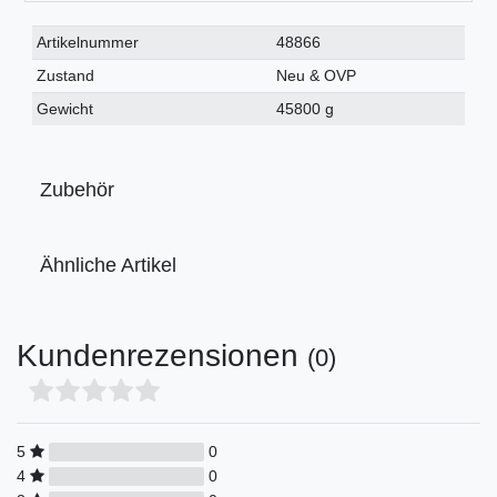
Technisches
Wert
Artikelnummer
48866
Merkmal
Zustand
Neu & OVP
Gewicht
45800 g
Zubehör
Ähnliche Artikel
Kundenrezensionen
(0)
5
0
4
0