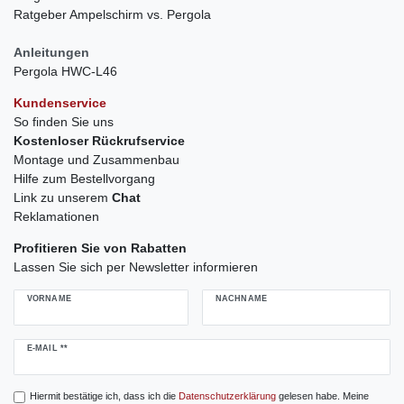
Ratgeber Ampelschirm vs. Pergola
Anleitungen
Pergola HWC-L46
Kundenservice
So finden Sie uns
Kostenloser Rückrufservice
Montage und Zusammenbau
Hilfe zum Bestellvorgang
Link zu unserem
Chat
Reklamationen
Profitieren Sie von Rabatten
Lassen Sie sich per Newsletter informieren
VORNAME
NACHNAME
Newsletter
E-MAIL **
Honig
Hiermit bestätige ich, dass ich die
Daten­schutz­erklärung
gelesen habe. Meine