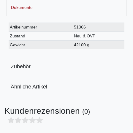
Dokumente
Technisches
Wert
Artikelnummer
51366
Merkmal
Zustand
Neu & OVP
Gewicht
42100 g
Zubehör
Ähnliche Artikel
Kundenrezensionen
(0)